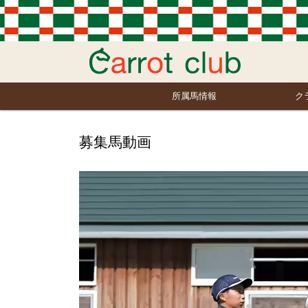
所属馬情報
ク
募集馬動画