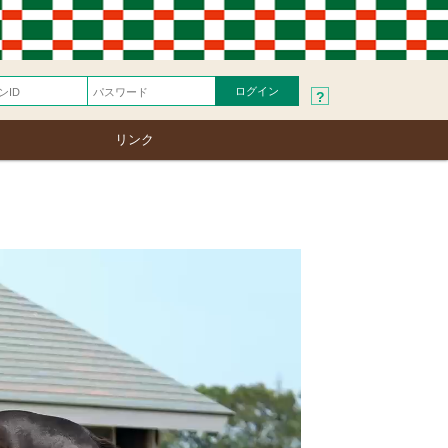
?
リンク