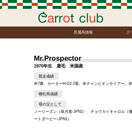
所属馬情報
ク
Mr.Prospector
1970年生 鹿毛 米国産
競走成績
米7勝、カーターH-G2 2着。米チャンピオンサイアー。
種牡馬成績
母の父として
ノーリーズン（皐月賞-JPN1）、チョウカイキャロル（優
ートダービー-JPN1）