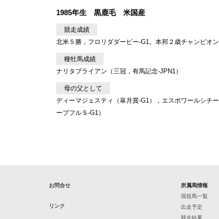
1985年生 黒鹿毛 米国産
競走成績
北米５勝，フロリダダービー-G1。本邦２歳チャンピオ
種牡馬成績
ナリタブライアン（三冠，有馬記念-JPN1）
母の父として
ディーマジェスティ（皐月賞-G1），エスポワールシチー
ープフルＳ-G1）
お問合せ
所属馬情報
現役馬一覧
リンク
出走予定
競走結果