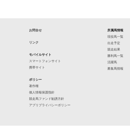
お問合せ
所属馬情報
現役馬一覧
リンク
出走予定
競走結果
モバイルサイト
勝利馬一覧
スマートフォンサイト
活躍馬
携帯サイト
募集馬情報
ポリシー
著作権
個人情報保護指針
競走馬ファンド勧誘方針
アプリプライバシーポリシー