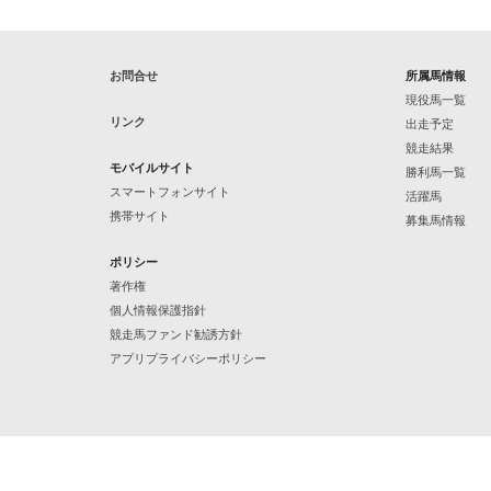
お問合せ
所属馬情報
現役馬一覧
リンク
出走予定
競走結果
モバイルサイト
勝利馬一覧
スマートフォンサイト
活躍馬
携帯サイト
募集馬情報
ポリシー
著作権
個人情報保護指針
競走馬ファンド勧誘方針
アプリプライバシーポリシー