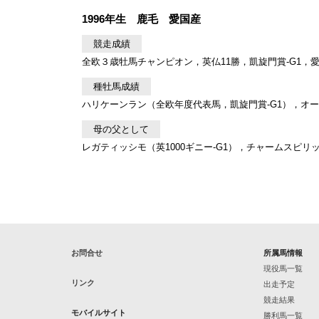
1996年生 鹿毛 愛国産
競走成績
全欧３歳牡馬チャンピオン，英仏11勝，凱旋門賞-G1，
種牡馬成績
ハリケーンラン（全欧年度代表馬，凱旋門賞-G1），オー
母の父として
レガティッシモ（英1000ギニー-G1），チャームスピ
お問合せ
所属馬情報
現役馬一覧
リンク
出走予定
競走結果
モバイルサイト
勝利馬一覧