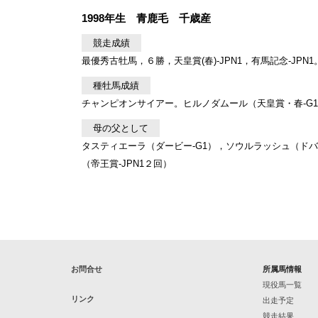
1998年生 青鹿毛 千歳産
競走成績
最優秀古牡馬，６勝，天皇賞(春)-JPN1，有馬記念-JPN1
種牡馬成績
チャンピオンサイアー。ヒルノダムール（天皇賞・春-G
母の父として
タスティエーラ（ダービー-G1），ソウルラッシュ（ドバ
（帝王賞-JPN1２回）
お問合せ
所属馬情報
現役馬一覧
リンク
出走予定
競走結果