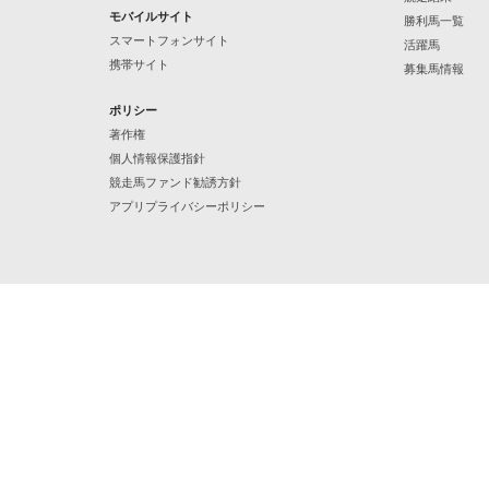
モバイルサイト
勝利馬一覧
スマートフォンサイト
活躍馬
携帯サイト
募集馬情報
ポリシー
著作権
個人情報保護指針
競走馬ファンド勧誘方針
アプリプライバシーポリシー