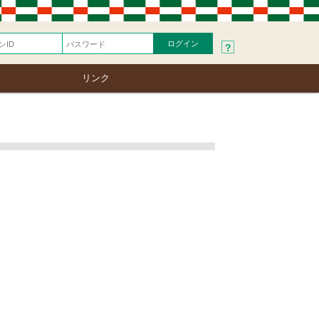
?
リンク