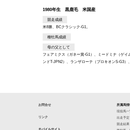
1980年生 黒鹿毛 米国産
競走成績
米8勝、BCクラシック-G1。
種牡馬成績
母の父として
フェアミクス（ガネー賞-G1）、ミードミナ（ゲイム
ンドT-JPN2）、ランザローテ（プロキオンS-G3
お問合せ
所属馬情
現役馬一
リンク
出走予定
競走結果
モバイルサイト