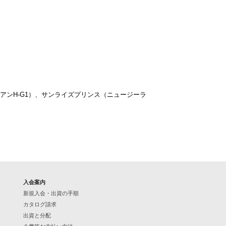
ィアンH-G1）、サンライズプリンス（ニュージーラ
入会案内
新規入会・出資の手順
カタログ請求
出資と分配