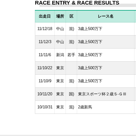
RACE ENTRY & RACE RESULTS
出走日
場所
区
レース名
11/12/18
中山
混)
3歳上500万下
11/12/3
中山
混)
3歳上500万下
11/11/6
新潟
若手
3歳上500万下
11/10/22
東京
3歳上500万下
11/10/9
東京
混)
3歳上500万下
10/11/20
東京
国)
東京スポーツ杯２歳Ｓ-ＧⅢ
10/10/31
東京
混)
2歳新馬