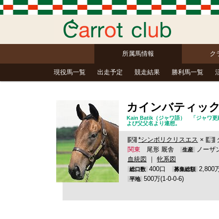
所属馬情報
ク
現役馬一覧
出走予定
競走結果
勝利馬一覧
カインバティッ
Kain Batik（ジャワ語） 「
よび父父名より連想。
*シンボリクリスエス
×
父
母
関東
尾形 厩舎
ノーザ
生産
血統図
｜
牝系図
400口
2,80
総口数
募集総額
500万(1-0-0-6)
平地