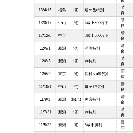
良
晴
13/4/13
福島
混)
燧ケ岳特別
良
晴
13/3/17
中山
混)
4歳上500万下
良
晴
12/12/8
中京
3歳上500万下
良
晴
12/9/1
新潟
混)
浦佐特別
良
晴
12/8/5
新潟
混)
燕特別
良
雨
12/6/9
東京
混)
稲村ヶ崎特別
重
曇
11/10/1
中山
混)
鎌ヶ谷特別
良
晴
11/9/3
新潟
混)ハ)
弥彦特別
良
晴
11/7/31
新潟
混)
燕特別
良
曇
11/5/22
新潟
混)
3歳未勝利
稍