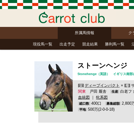
所属馬情報
ク
現役馬一覧
出走予定
競走結果
勝利馬一覧
ストーンヘンジ
Stonehenge（英語） イギリス
ディープインパクト
×
父
母
関東
戸田 厩舎
白老フ
生産
血統図
｜
牝系図
400口
2,80
総口数
募集総額
500万(2-0-0-18)
平地