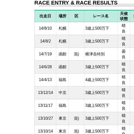
RACE ENTRY & RACE RESULTS
天候
出走日
場所
区
レース名
状態
晴
14/8/10
札幌
3歳上500万下
良
晴
14/8/2
札幌
3歳上500万下
良
曇
14/7/19
函館
混)
横津岳特別
良
晴
14/6/28
函館
3歳上500万下
良
晴
14/4/13
福島
4歳上500万下
良
晴
13/12/14
中京
3歳上500万下
良
晴
13/11/17
福島
3歳上500万下
良
晴
13/10/27
東京
混)
3歳上500万下
良
晴
13/10/14
東京
混)
3歳上500万下