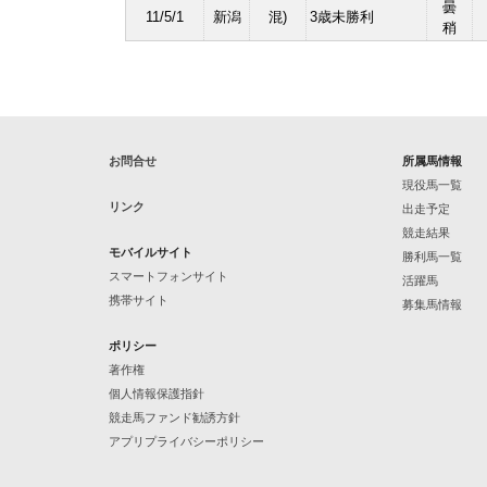
曇
11/5/1
新潟
混)
3歳未勝利
稍
お問合せ
所属馬情報
現役馬一覧
リンク
出走予定
競走結果
モバイルサイト
勝利馬一覧
スマートフォンサイト
活躍馬
携帯サイト
募集馬情報
ポリシー
著作権
個人情報保護指針
競走馬ファンド勧誘方針
アプリプライバシーポリシー