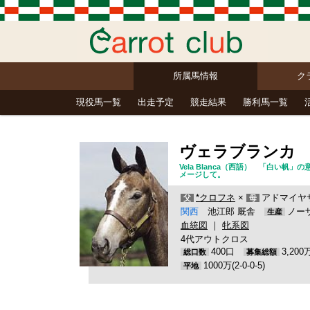
所属馬情報
ク
現役馬一覧
出走予定
競走結果
勝利馬一覧
ヴェラブランカ
Vela Blanca（西語） 「白い
メージして。
*クロフネ
×
アドマイヤサ
父
母
関西
池江郎 厩舎
ノー
生産
血統図
｜
牝系図
4代アウトクロス
400口
3,20
総口数
募集総額
1000万(2-0-0-5)
平地