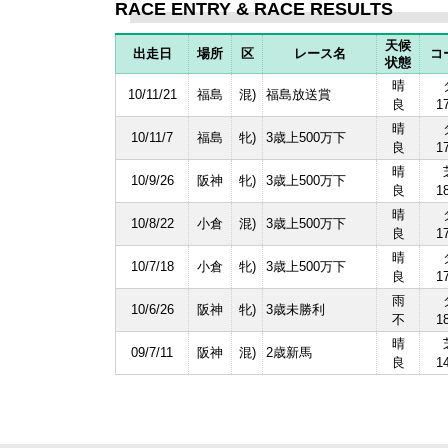
RACE ENTRY & RACE RESULTS
天候
出走日
場所
区
レース名
コ
状態
晴
10/11/21
福島
混)
福島放送賞
良
1
晴
10/11/7
福島
牝)
3歳上500万下
良
1
晴
10/9/26
阪神
牝)
3歳上500万下
良
1
晴
10/8/22
小倉
混)
3歳上500万下
良
1
晴
10/7/18
小倉
牝)
3歳上500万下
良
1
雨
10/6/26
阪神
牝)
3歳未勝利
不
1
晴
09/7/11
阪神
混)
2歳新馬
良
1