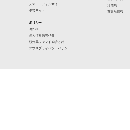
スマートフォンサイト
活躍馬
携帯サイト
募集馬情報
ポリシー
著作権
個人情報保護指針
競走馬ファンド勧誘方針
アプリプライバシーポリシー