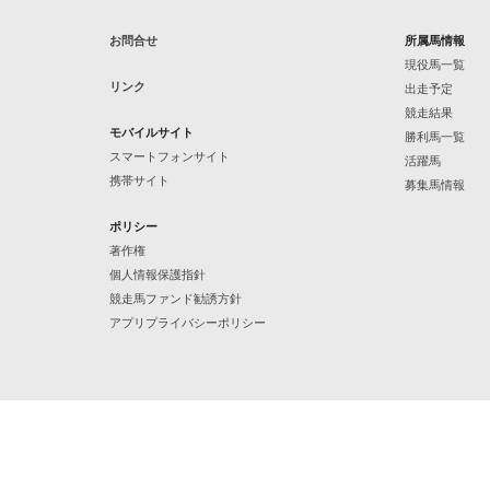
お問合せ
所属馬情報
現役馬一覧
リンク
出走予定
競走結果
モバイルサイト
勝利馬一覧
スマートフォンサイト
活躍馬
携帯サイト
募集馬情報
ポリシー
著作権
個人情報保護指針
競走馬ファンド勧誘方針
アプリプライバシーポリシー