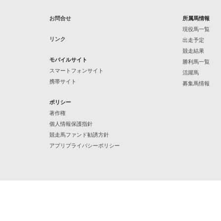
お問合せ
所属馬情報
現役馬一覧
リンク
出走予定
競走結果
モバイルサイト
勝利馬一覧
スマートフォンサイト
活躍馬
携帯サイト
募集馬情報
ポリシー
著作権
個人情報保護指針
競走馬ファンド勧誘方針
アプリプライバシーポリシー