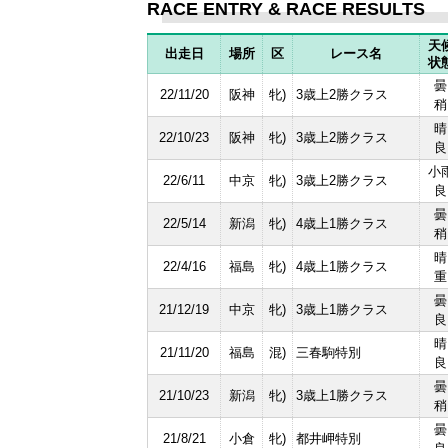
RACE ENTRY & RACE RESULTS
天
出走日
場所
区
レース名
状
曇
22/11/20
阪神
牝)
3歳上2勝クラス
稍
晴
22/10/23
阪神
牝)
3歳上2勝クラス
良
小
22/6/11
中京
牝)
3歳上2勝クラス
良
曇
22/5/14
新潟
牝)
4歳上1勝クラス
稍
晴
22/4/16
福島
牝)
4歳上1勝クラス
重
曇
21/12/19
中京
牝)
3歳上1勝クラス
良
晴
21/11/20
福島
混)
三春駒特別
良
曇
21/10/23
新潟
牝)
3歳上1勝クラス
稍
曇
21/8/21
小倉
牝)
都井岬特別