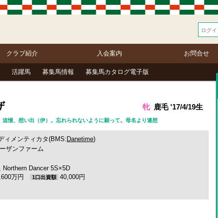
クラブ紹介
入会案内
お問合せ
活躍馬
募集馬情報
募集馬カタログ電子版
ザ
牝
鹿毛 '17/4/19生
） 回顧、追憶、想い出（伊）。忘れられないように願って。母名より連想
ディメンティカタ(BMS:
Danetime
)
ーザンファーム
rthern Dancer 5S×5D
1,600万円
40,000円
1口出資額
)