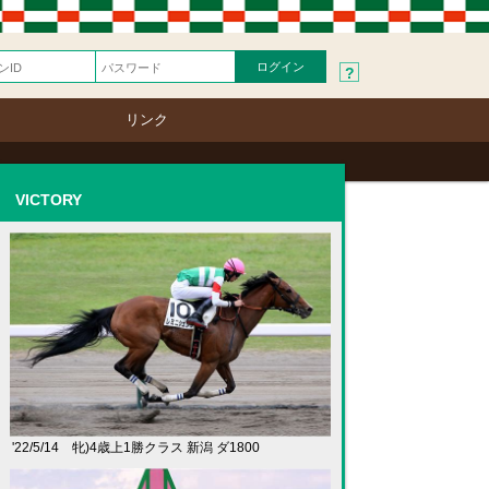
?
リンク
VICTORY
'22/5/14 牝)4歳上1勝クラス 新潟 ダ1800