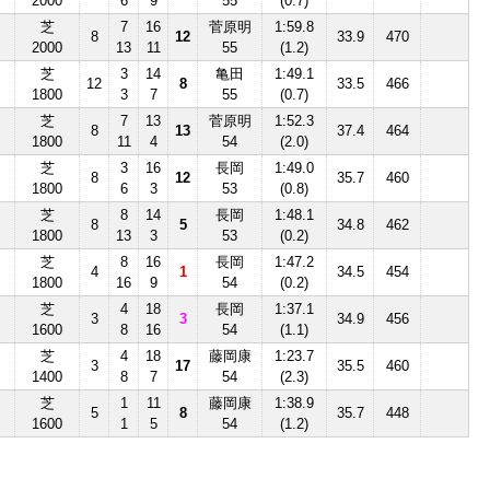
2000
6
9
55
(0.7)
芝
7
16
菅原明
1:59.8
8
12
33.9
470
2000
13
11
55
(1.2)
芝
3
14
亀田
1:49.1
12
8
33.5
466
1800
3
7
55
(0.7)
芝
7
13
菅原明
1:52.3
8
13
37.4
464
1800
11
4
54
(2.0)
芝
3
16
長岡
1:49.0
8
12
35.7
460
1800
6
3
53
(0.8)
芝
8
14
長岡
1:48.1
8
5
34.8
462
1800
13
3
53
(0.2)
芝
8
16
長岡
1:47.2
4
1
34.5
454
1800
16
9
54
(0.2)
芝
4
18
長岡
1:37.1
3
3
34.9
456
1600
8
16
54
(1.1)
芝
4
18
藤岡康
1:23.7
3
17
35.5
460
1400
8
7
54
(2.3)
芝
1
11
藤岡康
1:38.9
5
8
35.7
448
1600
1
5
54
(1.2)