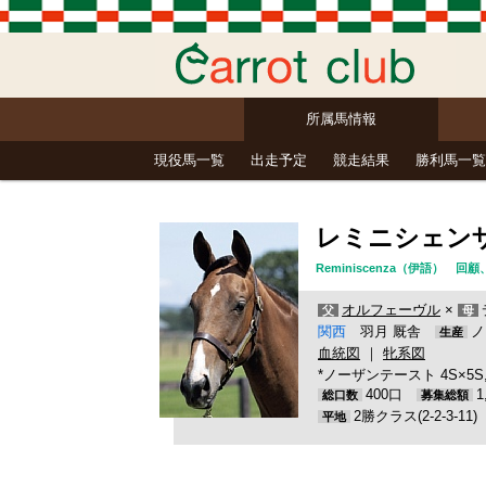
所属馬情報
現役馬一覧
出走予定
競走結果
勝利馬一覧
レミニシェン
Reminiscenza（伊語
オルフェーヴル
×
父
母
関西
羽月 厩舎
ノ
生産
血統図
｜
牝系図
*ノーザンテースト 4S×5S, No
400口
総口数
募集総額
2勝クラス(2-2-3-11
平地