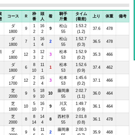
候
枠
頭
騎手
タイム
コース
Ｒ
着
上り
体重
備考
態
番
人
斤量
(着差)
ダ
1
16
松山
1:53.2
9
9
37.6
478
1800
2
2
55
(1.2)
ダ
1
16
松山
1:52.7
7
2
36.5
478
1800
1
4
55
(0.3)
雨
ダ
3
12
松本
1:52.9
12
3
35.3
466
1800
3
2
53
(0.2)
ダ
8
11
松本
1:52.6
6
1
37.4
462
1800
10
1
53
(0.9)
ダ
2
15
松本
1:45.6
12
3
37.1
466
1700
2
4
53
(0.2)
芝
5
18
藤岡康
2:02.7
9
10
36.0
464
2000
9
10
55
(1.1)
芝
5
16
川又
1:49.7
10
9
36.1
464
1800
10
7
55
(0.9)
芝
8
14
西村淳
2:01.8
8
8
36.1
478
2000
14
4
55
(0.8)
芝
6
11
藤岡康
2:00.3
9
2
35.9
468