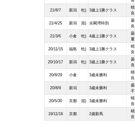
良
晴
21/8/7
新潟
牝)
3歳上1勝クラス
良
曇
21/4/25
新潟
混)
尖閣湾特別
良
曇
21/3/6
小倉
牝)
4歳上1勝クラス
重
晴
20/11/15
福島
牝)
3歳上1勝クラス
良
曇
20/10/17
新潟
牝)
3歳上1勝クラス
良
晴
20/8/29
小倉
3歳未勝利
良
曇
20/8/9
新潟
3歳未勝利
不
晴
20/5/30
京都
混)
3歳未勝利
良
晴
19/11/16
京都
2歳新馬
良