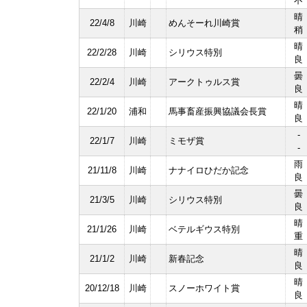
不
晴
22/4/8
川崎
めんそーれ川崎賞
稍
晴
22/2/28
川崎
シリウス特別
良
曇
22/2/4
川崎
アークトゥルス賞
良
晴
22/1/20
浦和
馬事畜産振興協議会長賞
良
‐
22/1/7
川崎
ミモザ賞
-
雨
21/11/8
川崎
ナナイロひだか記念
良
曇
21/3/5
川崎
シリウス特別
良
晴
21/1/26
川崎
ベテルギウス特別
重
晴
21/1/2
川崎
新春記念
良
晴
20/12/18
川崎
スノーホワイト賞
良