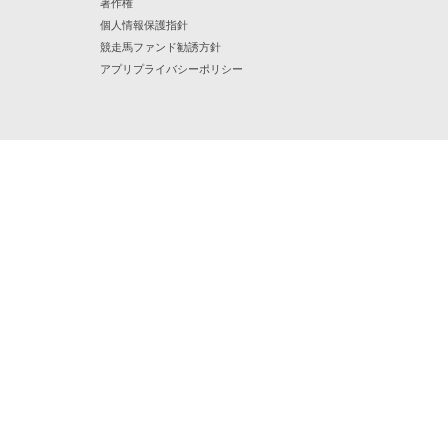
著作権
個人情報保護指針
競走馬ファンド勧誘方針
アプリプライバシーポリシー