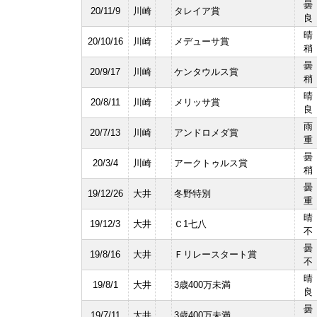
曇
20/11/9
川崎
タレイア賞
良
晴
20/10/16
川崎
メデューサ賞
稍
曇
20/9/17
川崎
ケンタウルス賞
稍
晴
20/8/11
川崎
メリッサ賞
良
雨
20/7/13
川崎
アンドロメダ賞
重
曇
20/3/4
川崎
アークトゥルス賞
稍
曇
19/12/26
大井
冬野特別
重
晴
19/12/3
大井
Ｃ1七八
不
曇
19/8/16
大井
Ｆリレースタート賞
不
晴
19/8/1
大井
3歳400万未満
良
曇
19/7/11
大井
3歳400万未満