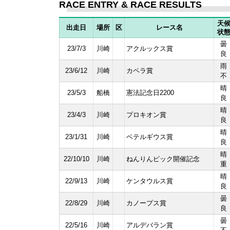
RACE ENTRY & RACE RESULTS
天
出走日
場所
区
レース名
状
曇
23/7/3
川崎
アクルックス賞
良
雨
23/6/12
川崎
カペラ賞
不
晴
23/5/3
船橋
憲法記念日2200
良
晴
23/4/3
川崎
プロキオン賞
良
晴
23/1/31
川崎
ベテルギウス賞
良
晴
22/10/10
川崎
ねんりんピック開催記念
重
晴
22/9/13
川崎
ケンタウルス賞
良
曇
22/8/29
川崎
カノープス賞
良
曇
22/5/16
川崎
アルデバラン賞