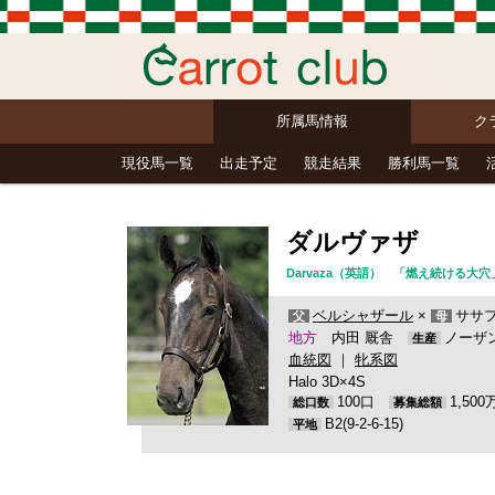
所属馬情報
ク
現役馬一覧
出走予定
競走結果
勝利馬一覧
ダルヴァザ
Darvaza（英語） 「燃え続ける
ベルシャザール
×
ササフ
父
母
地方
内田 厩舎
ノーザ
生産
血統図
｜
牝系図
Halo 3D×4S
100口
1,50
総口数
募集総額
B2(9-2-6-15)
平地