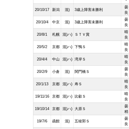
-
曇
20/10/17
新潟
混)
3歳上障害未勝利
良
曇
20/10/4
中京
混)
3歳上障害未勝利
良
晴
20/8/1
札幌
混)ハ)
ＳＴＶ賞
良
晴
20/5/2
京都
混)ハ)
下鴨Ｓ
良
晴
20/4/4
中山
混)ハ)
湾岸Ｓ
良
曇
20/2/9
小倉
混)
関門橋Ｓ
良
晴
20/1/13
京都
混)ハ)
寿Ｓ
良
晴
19/11/16
京都
混)ハ)
比叡Ｓ
良
曇
19/10/14
京都
混)ハ)
大原Ｓ
稍
曇
19/7/6
函館
混)
五稜郭Ｓ
良