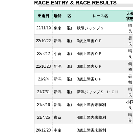
RACE ENTRY & RACE RESULTS
天
出走日
場所
区
レース名
状
晴
22/11/19
東京
混)
秋陽ジャンプＳ
良
曇
22/10/22
新潟
混)
3歳上障害ＯＰ
良
晴
22/2/12
小倉
混)
4歳上障害ＯＰ
良
曇
21/10/23
新潟
混)
3歳上障害ＯＰ
稍
曇
21/9/4
新潟
混)
3歳上障害ＯＰ
稍
晴
21/7/31
新潟
混)
新潟ジャンプＳ-Ｊ･ＧⅢ
良
小
21/5/16
新潟
混)
4歳上障害未勝利
良
晴
21/4/25
東京
4歳上障害未勝利
良
-
20/12/20
中京
3歳上障害未勝利