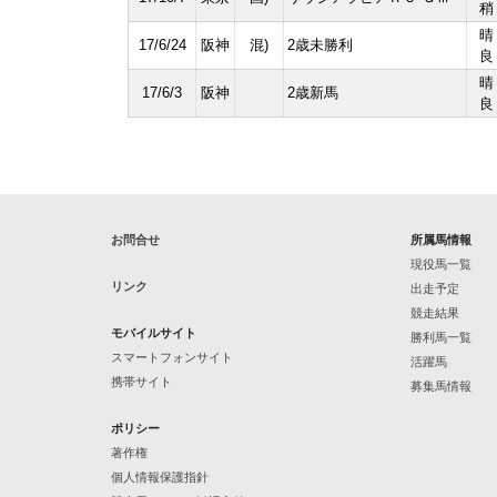
稍
晴
17/6/24
阪神
混)
2歳未勝利
良
晴
17/6/3
阪神
2歳新馬
良
お問合せ
所属馬情報
現役馬一覧
リンク
出走予定
競走結果
モバイルサイト
勝利馬一覧
スマートフォンサイト
活躍馬
携帯サイト
募集馬情報
ポリシー
著作権
個人情報保護指針