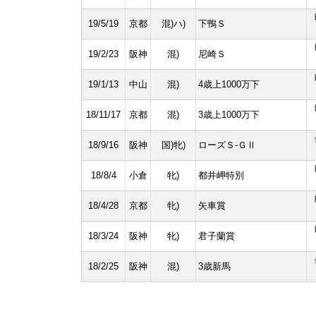
19/5/19
京都
混)ハ)
下鴨Ｓ
19/2/23
阪神
混)
尼崎Ｓ
19/1/13
中山
混)
4歳上1000万下
18/11/17
京都
混)
3歳上1000万下
18/9/16
阪神
国)牝)
ローズＳ-ＧⅡ
18/8/4
小倉
牝)
都井岬特別
18/4/28
京都
牝)
矢車賞
18/3/24
阪神
牝)
君子蘭賞
18/2/25
阪神
混)
3歳新馬