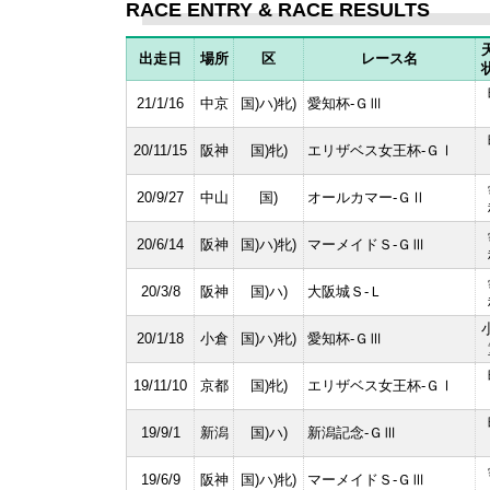
RACE ENTRY & RACE RESULTS
出走日
場所
区
レース名
21/1/16
中京
国)ハ)牝)
愛知杯-ＧⅢ
20/11/15
阪神
国)牝)
エリザベス女王杯-ＧⅠ
20/9/27
中山
国)
オールカマー-ＧⅡ
20/6/14
阪神
国)ハ)牝)
マーメイドＳ-ＧⅢ
20/3/8
阪神
国)ハ)
大阪城Ｓ-Ｌ
20/1/18
小倉
国)ハ)牝)
愛知杯-ＧⅢ
19/11/10
京都
国)牝)
エリザベス女王杯-ＧⅠ
19/9/1
新潟
国)ハ)
新潟記念-ＧⅢ
19/6/9
阪神
国)ハ)牝)
マーメイドＳ-ＧⅢ