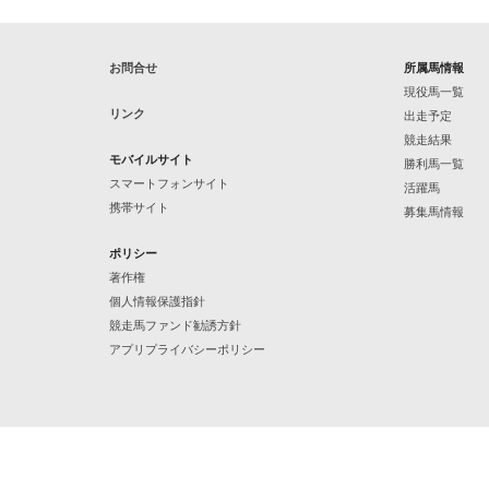
お問合せ
所属馬情報
現役馬一覧
リンク
出走予定
競走結果
モバイルサイト
勝利馬一覧
スマートフォンサイト
活躍馬
携帯サイト
募集馬情報
ポリシー
著作権
個人情報保護指針
競走馬ファンド勧誘方針
アプリプライバシーポリシー