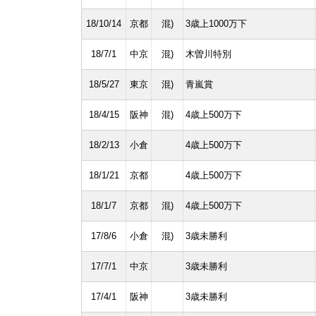
18/10/14
京都
混)
3歳上1000万下
18/7/1
中京
混)
木曽川特別
18/5/27
東京
混)
青嵐賞
18/4/15
阪神
混)
4歳上500万下
18/2/13
小倉
4歳上500万下
18/1/21
京都
4歳上500万下
18/1/7
京都
混)
4歳上500万下
17/8/6
小倉
混)
3歳未勝利
17/7/1
中京
3歳未勝利
17/4/1
阪神
3歳未勝利