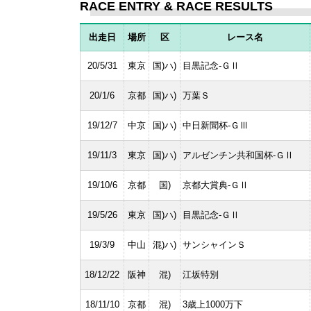
RACE ENTRY & RACE RESULTS
出走日
場所
区
レース名
20/5/31
東京
国)ハ)
目黒記念-ＧⅡ
20/1/6
京都
国)ハ)
万葉Ｓ
19/12/7
中京
国)ハ)
中日新聞杯-ＧⅢ
19/11/3
東京
国)ハ)
アルゼンチン共和国杯-ＧⅡ
19/10/6
京都
国)
京都大賞典-ＧⅡ
19/5/26
東京
国)ハ)
目黒記念-ＧⅡ
19/3/9
中山
混)ハ)
サンシャインＳ
18/12/22
阪神
混)
江坂特別
18/11/10
京都
混)
3歳上1000万下