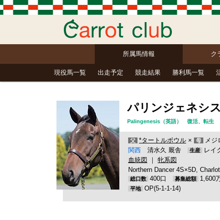
所属馬情報
ク
現役馬一覧
出走予定
競走結果
勝利馬一覧
パリンジェネシ
Palingenesis（英語） 復活、転生
*タートルボウル
×
メジ
父
母
関西
清水久 厩舎
レイ
生産
血統図
｜
牝系図
Northern Dancer 4S×5D, Charlot
400口
1,60
総口数
募集総額
OP(5-1-1-14)
平地