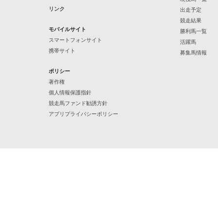
リンク
出走予定
競走結果
モバイルサイト
勝利馬一覧
スマートフォンサイト
活躍馬
携帯サイト
募集馬情報
ポリシー
著作権
個人情報保護指針
競走馬ファンド勧誘方針
アプリプライバシーポリシー