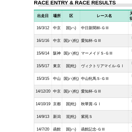
RACE ENTRY & RACE RESULTS
出走日
場所
区
レース名
16/3/12
中京
国)ハ)
中日新聞杯-ＧⅢ
16/1/16
中京
国)ハ)牝)
愛知杯-ＧⅢ
15/6/14
阪神
国)ハ)牝)
マーメイドＳ-ＧⅢ
15/5/17
東京
国)牝)
ヴィクトリアマイル-ＧⅠ
15/3/15
中山
国)ハ)牝)
中山牝馬Ｓ-ＧⅢ
14/12/20
中京
国)ハ)牝)
愛知杯-ＧⅢ
14/10/19
京都
国)牝)
秋華賞-ＧⅠ
14/9/13
新潟
混)牝)
紫苑Ｓ
14/7/20
函館
国)ハ)
函館記念-ＧⅢ