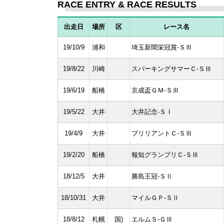
RACE ENTRY & RACE RESULTS
出走日
場所
区
レース名
19/10/9
浦和
埼玉新聞栄冠賞-ＳⅢ
19/8/22
川崎
スパーキングサマーＣ-ＳⅢ
19/6/19
船橋
京成盃ＧＭ-ＳⅢ
19/5/22
大井
大井記念-ＳⅠ
19/4/9
大井
ブリリアントＣ-ＳⅢ
19/2/20
船橋
報知グランプリＣ-ＳⅢ
18/12/5
大井
勝島王冠-ＳⅡ
18/10/31
大井
マイルＧＰ-ＳⅡ
18/8/12
札幌
国)
エルムＳ-ＧⅢ