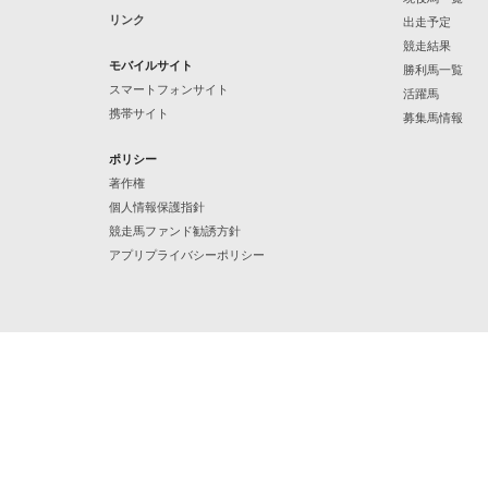
リンク
出走予定
競走結果
モバイルサイト
勝利馬一覧
スマートフォンサイト
活躍馬
携帯サイト
募集馬情報
ポリシー
著作権
個人情報保護指針
競走馬ファンド勧誘方針
アプリプライバシーポリシー