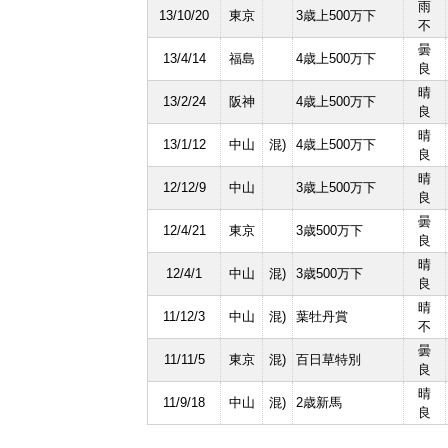
雨
13/10/20
東京
3歳上500万下
不
曇
13/4/14
福島
4歳上500万下
良
晴
13/2/24
阪神
4歳上500万下
良
晴
13/1/12
中山
混)
4歳上500万下
良
晴
12/12/9
中山
3歳上500万下
良
曇
12/4/21
東京
3歳500万下
良
晴
12/4/1
中山
混)
3歳500万下
良
晴
11/12/3
中山
混)
葉牡丹賞
不
曇
11/11/5
東京
混)
百日草特別
良
晴
11/9/18
中山
混)
2歳新馬
良