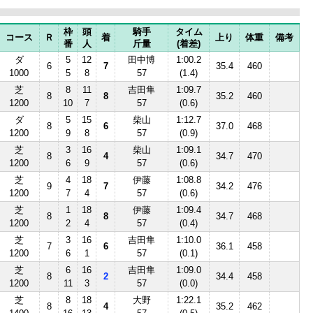
枠
頭
騎手
タイム
コース
Ｒ
着
上り
体重
備考
番
人
斤量
(着差)
ダ
5
12
田中博
1:00.2
6
7
35.4
460
1000
5
8
57
(1.4)
芝
8
11
吉田隼
1:09.7
8
8
35.2
460
1200
10
7
57
(0.6)
ダ
5
15
柴山
1:12.7
8
6
37.0
468
1200
9
8
57
(0.9)
芝
3
16
柴山
1:09.1
8
4
34.7
470
1200
6
9
57
(0.6)
芝
4
18
伊藤
1:08.8
9
7
34.2
476
1200
7
4
57
(0.6)
芝
1
18
伊藤
1:09.4
8
8
34.7
468
1200
2
4
57
(0.4)
芝
3
16
吉田隼
1:10.0
7
6
36.1
458
1200
6
1
57
(0.1)
芝
6
16
吉田隼
1:09.0
8
2
34.4
458
1200
11
3
57
(0.0)
芝
8
18
大野
1:22.1
8
4
35.2
462