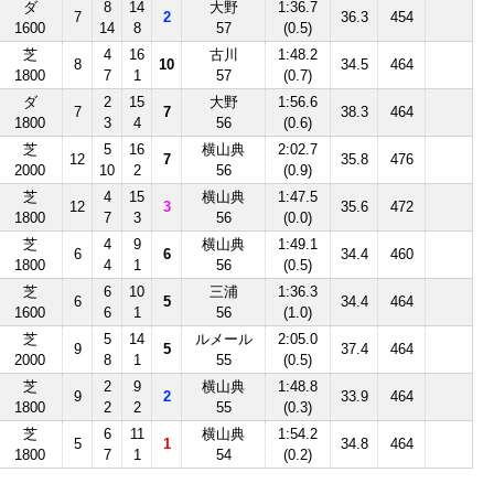
ダ
8
14
大野
1:36.7
7
2
36.3
454
1600
14
8
57
(0.5)
芝
4
16
古川
1:48.2
8
10
34.5
464
1800
7
1
57
(0.7)
ダ
2
15
大野
1:56.6
7
7
38.3
464
1800
3
4
56
(0.6)
芝
5
16
横山典
2:02.7
12
7
35.8
476
2000
10
2
56
(0.9)
芝
4
15
横山典
1:47.5
12
3
35.6
472
1800
7
3
56
(0.0)
芝
4
9
横山典
1:49.1
6
6
34.4
460
1800
4
1
56
(0.5)
芝
6
10
三浦
1:36.3
6
5
34.4
464
1600
6
1
56
(1.0)
芝
5
14
ルメール
2:05.0
9
5
37.4
464
2000
8
1
55
(0.5)
芝
2
9
横山典
1:48.8
9
2
33.9
464
1800
2
2
55
(0.3)
芝
6
11
横山典
1:54.2
5
1
34.8
464
1800
7
1
54
(0.2)