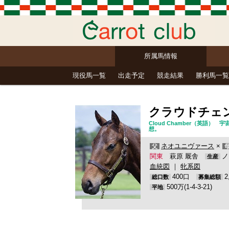
所属馬情報
現役馬一覧
出走予定
競走結果
勝利馬一覧
クラウドチェ
Cloud Chamber（英
想。
ネオユニヴァース
×
父
関東
萩原 厩舎
ノ
生産
血統図
｜
牝系図
400口
総口数
募集総額
500万(1-4-3-21)
平地