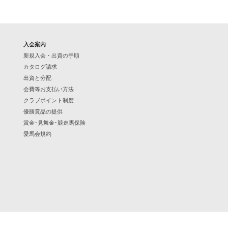
入会案内
新規入会・出資の手順
カタログ請求
出資と分配
会費等お支払い方法
クラブポイント制度
優勝賞品の提供
賞金･見舞金･競走馬保険
愛馬会規約