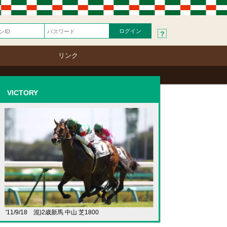
?
リンク
VICTORY
'11/9/18 混)2歳新馬 中山 芝1800