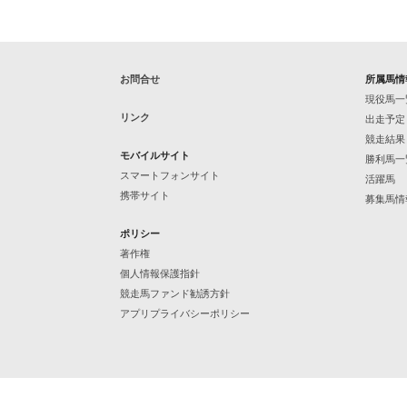
お問合せ
所属馬情
現役馬一
リンク
出走予定
競走結果
モバイルサイト
勝利馬一
スマートフォンサイト
活躍馬
携帯サイト
募集馬情
ポリシー
著作権
個人情報保護指針
競走馬ファンド勧誘方針
アプリプライバシーポリシー