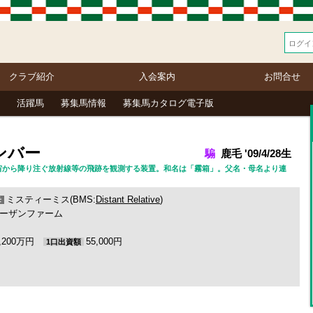
クラブ紹介
入会案内
お問合せ
活躍馬
募集馬情報
募集馬カタログ電子版
ンバー
騸
鹿毛 '09/4/28生
語） 宇宙から降り注ぐ放射線等の飛跡を観測する装置。和名は「霧箱」。父名・母名より連
ミスティーミス(BMS:
Distant Relative
)
母
ーザンファーム
2,200万円
55,000円
1口出資額