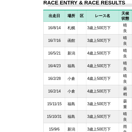
RACE ENTRY & RACE RESULTS
天候
出走日
場所
区
レース名
状態
晴
16/8/14
札幌
3歳上500万下
良
晴
16/7/16
函館
3歳上500万下
良
晴
16/5/21
新潟
4歳上500万下
良
晴
16/4/23
福島
4歳上500万下
良
晴
16/2/28
小倉
4歳上500万下
良
曇
16/2/14
小倉
4歳上500万下
稍
曇
15/11/15
福島
3歳上500万下
重
晴
15/10/31
福島
3歳上500万下
良
雨
15/9/6
新潟
3歳上500万下