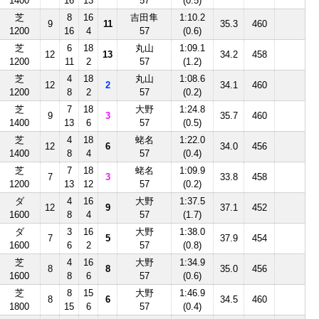
1400
16
13
57
(0.5)
芝
8
16
吉田隼
1:10.2
9
11
35.3
460
1200
16
4
57
(0.6)
芝
6
18
丸山
1:09.1
12
13
34.2
458
1200
11
2
57
(1.2)
芝
4
18
丸山
1:08.6
12
2
34.1
460
1200
8
2
57
(0.2)
芝
7
18
大野
1:24.8
9
3
35.7
460
1400
13
6
57
(0.5)
芝
4
18
蛯名
1:22.0
12
6
34.0
456
1400
8
4
57
(0.4)
芝
7
18
蛯名
1:09.9
7
3
33.8
458
1200
13
12
57
(0.2)
ダ
4
16
大野
1:37.5
12
9
37.1
452
1600
8
4
57
(1.7)
ダ
3
16
大野
1:38.0
7
5
37.9
454
1600
6
2
57
(0.8)
芝
4
16
大野
1:34.9
8
8
35.0
456
1600
8
6
57
(0.6)
芝
8
15
大野
1:46.9
8
6
34.5
460
1800
15
6
57
(0.4)