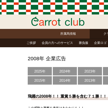
所属馬情報
ク
ご挨拶
会員の方へのサービス
勝負服
企業ロゴ
2008年 企業広告
2025年
2024年
2023年
2015年
2014年
2013年
飛躍の2008年！！ 重賞５勝を含む７１勝！！
この感動と興奮を来年はあなたにも！！