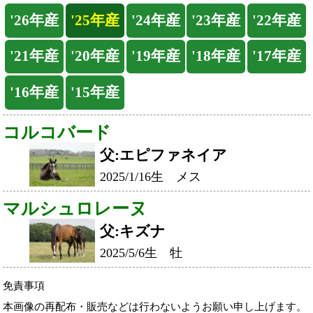
コルコバード
父:エピファネイア
2025/1/16生 メス
マルシュロレーヌ
父:キズナ
2025/5/6生 牡
免責事項
本画像の再配布・販売などは行わないようお願い申し上げます。
Back
Home
PageTop
クラブ紹介
入会案内
所属馬情報
お問合せ
著作権
個人情報保護方針
ファンド勧誘方針
アプリケーションプライバシーポリシー
PCサイト
Copyright © CARROTCLUB