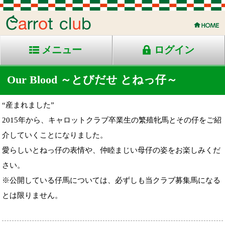
メニュー
ログイン
Our Blood ～とびだせ とねっ仔～
“産まれました”
2015年から、キャロットクラブ卒業生の繁殖牝馬とその仔をご紹
介していくことになりました。
愛らしいとねっ仔の表情や、仲睦まじい母仔の姿をお楽しみくだ
さい。
※公開している仔馬については、必ずしも当クラブ募集馬になる
とは限りません。
'26年産
'25年産
'24年産
'23年産
'22年産
'21年産
'20年産
'19年産
'18年産
'17年産
'16年産
'15年産