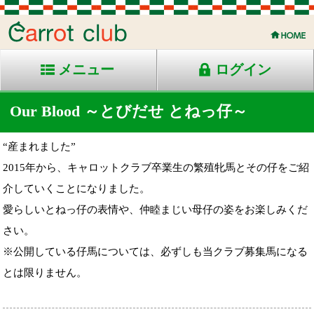
メニュー
ログイン
Our Blood ～とびだせ とねっ仔～
“産まれました”
2015年から、キャロットクラブ卒業生の繁殖牝馬とその仔をご紹
介していくことになりました。
愛らしいとねっ仔の表情や、仲睦まじい母仔の姿をお楽しみくだ
さい。
※公開している仔馬については、必ずしも当クラブ募集馬になる
とは限りません。
'26年産
'25年産
'24年産
'23年産
'22年産
'21年産
'20年産
'19年産
'18年産
'17年産
'16年産
'15年産