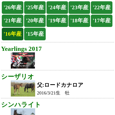
Yearlings 2017
シーザリオ
父:ロードカナロア
2016/3/21生 牡
シンハライト
ハープスター
父:キングカメハメハ
2016/4/27生 メス
免責事項
本画像の再配布・販売などは行わないようお願い申し上げます。
Back
Home
PageTop
クラブ紹介
入会案内
所属馬情報
お問合せ