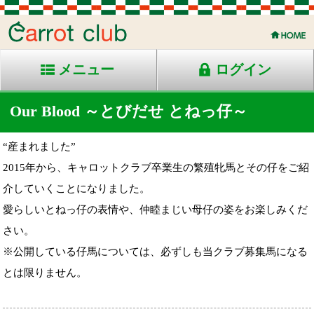
メニュー
ログイン
Our Blood ～とびだせ とねっ仔～
“産まれました”
2015年から、キャロットクラブ卒業生の繁殖牝馬とその仔をご紹
介していくことになりました。
愛らしいとねっ仔の表情や、仲睦まじい母仔の姿をお楽しみくだ
さい。
※公開している仔馬については、必ずしも当クラブ募集馬になる
とは限りません。
'26年産
'25年産
'24年産
'23年産
'22年産
'21年産
'20年産
'19年産
'18年産
'17年産
'16年産
'15年産