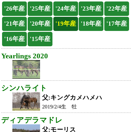
Yearlings 2020
シンハライト
父:キングカメハメハ
2019/2/4生 牡
ディアデラマドレ
父:モーリス
2019/1/31生 牡
ルージュバック
父:ロードカナロア
2019/3/7生 メス
免責事項
本画像の再配布・販売などは行わないようお願い申し上げます。
Back
Home
PageTop
クラブ紹介
入会案内
所属馬情報
お問合せ