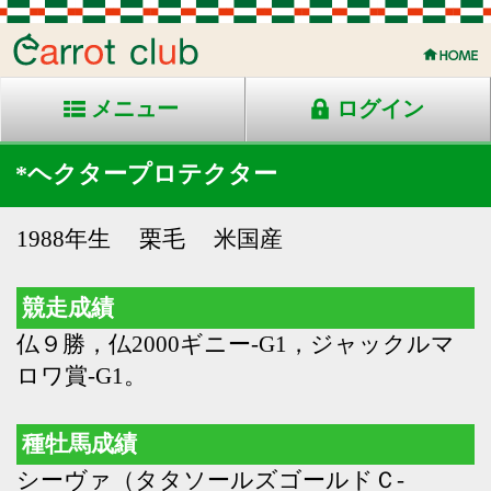
メニュー
ログイン
*ヘクタープロテクター
1988年生 栗毛 米国産
競走成績
仏９勝，仏2000ギニー-G1，ジャックルマ
ロワ賞-G1。
種牡馬成績
シーヴァ（タタソールズゴールドＣ-
G1），キタサンチャンネル（ニュージーラ
ンドＴ-JPN2）。
母の父として
チンチョン（ユナイティドネイションズ
Ｓ-G1），ブラックエンブレム（秋華賞-