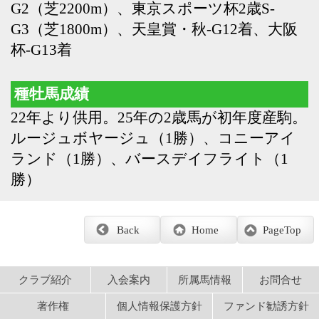
クラブ紹介
入会案内
所属馬情報
お問合せ
著作権
個人情報保護方針
ファンド勧誘方針
アプリケーションプライバシーポリシー
PCサイト
Copyright © CARROTCLUB