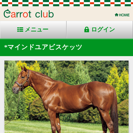
メニュー
ログイン
*マインドユアビスケッツ
2013年生 栗毛 米国産
父：Posse
母：Jazzmane