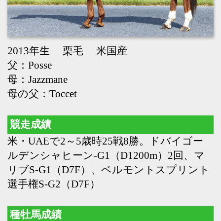
母の父：Toccet
競走成績
米・UAEで2～5歳時25戦8勝。ドバイゴー
ルデンシャヒーン-G1（D1200m）2回、マ
リブS-G1（D7F）、ベルモントスプリント
選手権S-G2（D7F）
種牡馬成績
19年より供用。デルマソトガケ（全日本2
歳優駿-JPN1、UAEダービー-G2、BCクラシ
ック-G12着、サウジダービー-G33着）、ホ
ウオウビスケッツ（函館記念-G3、巴賞-
OP、金鯱賞-G22着、毎日王冠-G22着、スプ
リングS-G22着、天皇賞・秋-G13着、東京
新聞杯-G33着、東風S-L3着）、マルカラピ
ッド（エーデルワイス賞-JPN3）、マピュ
ース（クイーンC-G32着）、ショーモン
（デイリー杯2歳S-G23着、アーリントンC-
G33着）、フルメタルボディー（谷川岳S-
L2着）、クイーンオブソウル（アネモネS-