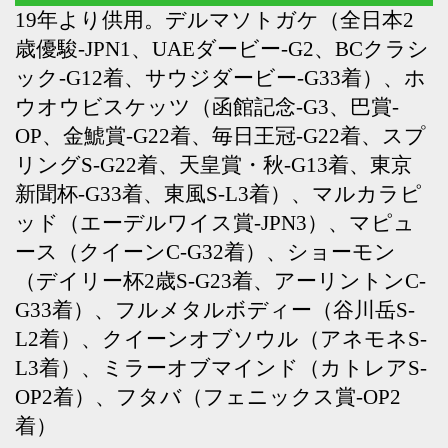
L3着）、ミラーオブマインド（カトレアS-
OP2着）、フタバ（フェニックス賞-OP2
着）
Back
Home
PageTop
クラブ紹介
入会案内
所属馬情報
お問合せ
著作権
個人情報保護方針
ファンド勧誘方針
アプリケーションプライバシーポリシー
PCサイト
Copyright © CARROTCLUB