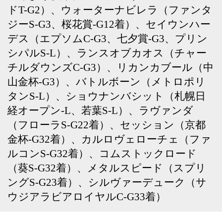
ングS-G23着）、シルヴァーデューク（サ
ウジアラビアロイヤルC-G33着）
Back
Home
PageTop
クラブ紹介
入会案内
所属馬情報
お問合せ
著作権
個人情報保護方針
ファンド勧誘方針
アプリケーションプライバシーポリシー
PCサイト
Copyright © CARROTCLUB