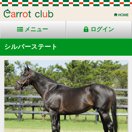
メニュー
ログイン
シルバーステート
2013年生 青鹿毛 安平産
父：ディープインパクト
母：*シルヴァースカヤ