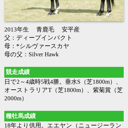
母の父：Silver Hawk
競走成績
日で2～4歳時5戦4勝。垂水S（芝1800m）、
オーストラリアT（芝1800m）、紫菊賞（芝
2000m）
種牡馬成績
18年より供用。エエヤン（ニュージーラン
ドT-G2）、ウォーターナビレラ（ファンタ
ジーS-G3、桜花賞-G12着）、セイウンハー
デス（エプソムC-G3、七夕賞-G3、プリン
シパルS-L）、ランスオブカオス（チャー
チルダウンズC-G3）、リカンカブール（中
山金杯-G3）、バトルボーン（メトロポリ
タンS-L）、ショウナンバシット（札幌日
経オープン-L、若葉S-L）、ラヴァンダ
（フローラS-G22着）、セッション（京都
金杯-G32着）、カルロヴェローチェ（ファ
ルコンS-G32着）、コムストックロード
（葵S-G32着）、メタルスピード（スプリ