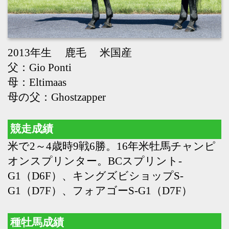
母の父：Ghostzapper
競走成績
米で2～4歳時9戦6勝。16年米牡馬チャンピ
オンスプリンター。BCスプリント-
G1（D6F）、キングズビショップS-
G1（D7F）、フォアゴーS-G1（D7F）
種牡馬成績
18年より供用。ジオグリフ（皐月賞-G1、
札幌2歳S-G3）、ミッキーファイト（帝王
賞-JPN1、アンタレスS-G3）、アドマイヤ
デイトナ（UAEダービー-G2）、マテンロ
ウコマンド（兵庫チャンピオンシップ-
JPN2）、アンデスビエント（関東オーク
ス-JPN2）、ウォーターリヒト（東京新聞
杯-G3）、デシエルト（中日新聞杯-G3）、
カズタンジャー（マーキュリーC-JPN3）サ
ーマルウインド（信越S-L）、コンティノ
アール（栗東S-L）、テーオードレフォン
（福島民友C-L）、コンシリエーレ（オア