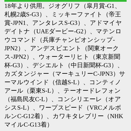
シスS-L）、ワープスピード（VRCメルボ
ルンC-G12着）、カワキタレブリー（NHK
マイルC-G13着）
Back
Home
PageTop
クラブ紹介
入会案内
所属馬情報
お問合せ
著作権
個人情報保護方針
ファンド勧誘方針
アプリケーションプライバシーポリシー
PCサイト
Copyright © CARROTCLUB