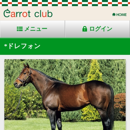
メニュー
ログイン
*ドレフォン
2013年生 鹿毛 米国産
父：Gio Ponti
母：Eltimaas