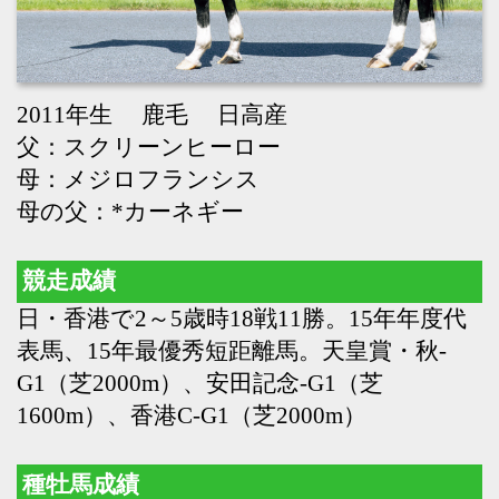
母の父：*カーネギー
競走成績
日・香港で2～5歳時18戦11勝。15年年度代
表馬、15年最優秀短距離馬。天皇賞・秋-
G1（芝2000m）、安田記念-G1（芝
1600m）、香港C-G1（芝2000m）
種牡馬成績
17年より供用。ヒトツ（ATCダービー-G1、
VRCヴィクトリアダービー-G1）、マズ
（BRCドゥームベン10,000-G1）、コズミッ
ククルセイダー（WATCノーザリーS-
G1）、ジャックドール（大阪杯-G1）、ピ
クシーナイト（スプリンターズS-G1）、ア
ドマイヤズーム（朝日杯フューチュリティ
S-G1）、ジェラルディーナ（エリザベス女
王杯-G1）、ダノンマッキンリー（スワン
S-G2）、ノースブリッジ（札幌記念-
G2）、マテンロウスカイ（中山記念-
G2）、ディヴィーナ（府中牝馬S-G2）、シ