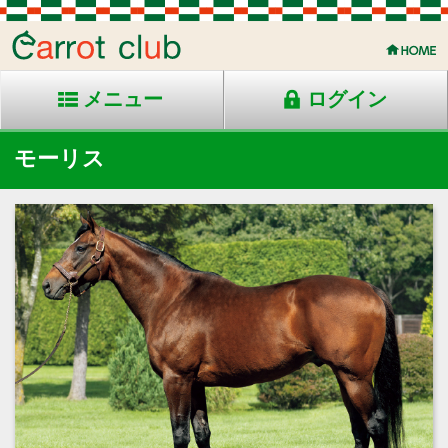
メニュー
ログイン
モーリス
2011年生 鹿毛 日高産
父：スクリーンヒーロー
母：メジロフランシス