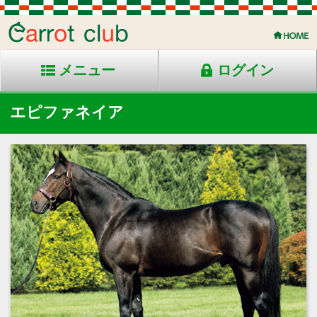
メニュー
ログイン
エピファネイア
2010年生 鹿毛 安平産
父：*シンボリクリスエス
母：シーザリオ