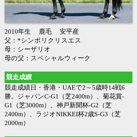
母の父：スペシャルウィーク
競走成績
競走成績日・香港・UAEで2～5歳時14戦6
勝。ジャパンC-G1（芝2400m）、菊花賞-
G1（芝3000m）、神戸新聞杯-G2（芝
2400m）、ラジオNIKKEI杯2歳S-G3（芝
2000m）
種牡馬成績
16年より供用（北半球シーズン）。ダノン
デサイル（ダービー-G1、ドバイシーマク
ラシック-G1）、エフフォーリア（皐月賞-
G1、有馬記念-G1）、デアリングタクト
（牝馬三冠）、ステレンボッシュ（桜花賞-
G1）、ブローザホーン（宝塚記念-G1）、
サークルオブライフ（阪神ジュベナイルフ
ィリーズ-G1）、テンハッピーローズ（ヴ
ィクトリアマイル-G1）、ビザンチンドリ
ーム（レッドシーターフH-G2）、モリアー
ナ（紫苑S-G2）、アリストテレス（アメリ