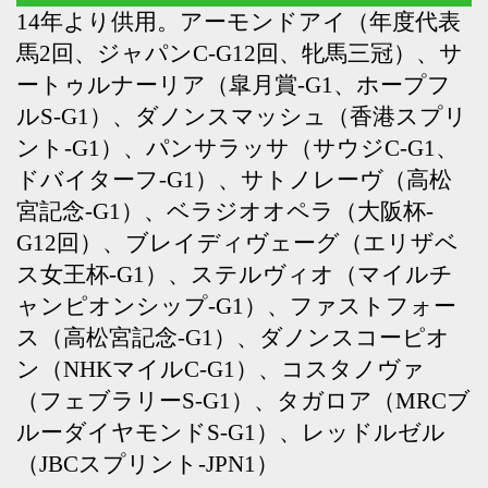
（フェブラリーS-G1）、タガロア（MRCブ
ルーダイヤモンドS-G1）、レッドルゼル
（JBCスプリント-JPN1）
Back
Home
PageTop
クラブ紹介
入会案内
所属馬情報
お問合せ
著作権
個人情報保護方針
ファンド勧誘方針
アプリケーションプライバシーポリシー
PCサイト
Copyright © CARROTCLUB