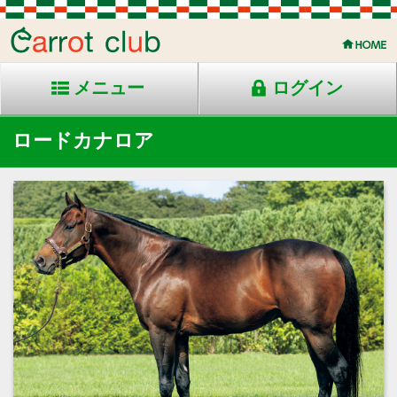
メニュー
ログイン
ロードカナロア
2008年生 鹿毛 新ひだか産
父：キングカメハメハ
母：レディブラッサム