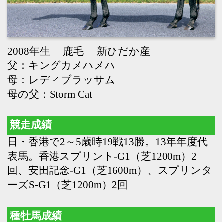
母の父：Storm Cat
競走成績
日・香港で2～5歳時19戦13勝。13年年度代
表馬。香港スプリント-G1（芝1200m）2
回、安田記念-G1（芝1600m）、スプリンタ
ーズS-G1（芝1200m）2回
種牡馬成績
14年より供用。アーモンドアイ（年度代表
馬2回、ジャパンC-G12回、牝馬三冠）、サ
ートゥルナーリア（皐月賞-G1、ホープフ
ルS-G1）、ダノンスマッシュ（香港スプリ
ント-G1）、パンサラッサ（サウジC-G1、
ドバイターフ-G1）、サトノレーヴ（高松
宮記念-G1）、ベラジオオペラ（大阪杯-
G12回）、ブレイディヴェーグ（エリザベ
ス女王杯-G1）、ステルヴィオ（マイルチ
ャンピオンシップ-G1）、ファストフォー
ス（高松宮記念-G1）、ダノンスコーピオ
ン（NHKマイルC-G1）、コスタノヴァ