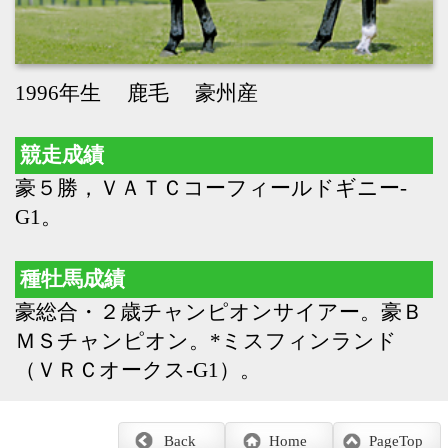
豪５勝，ＶＡＴＣコーフィールドギニー-
G1。
種牡馬成績
豪総合・２歳チャンピオンサイアー。豪Ｂ
ＭＳチャンピオン。*ミスフィンランド
（ＶＲＣオークス-G1）。
Back
Home
PageTop
クラブ紹介
入会案内
所属馬情報
お問合せ
著作権
個人情報保護方針
ファンド勧誘方針
アプリケーションプライバシーポリシー
PCサイト
Copyright © CARROTCLUB