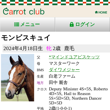
メニュー
ログイン
モンビスキュイ
2024年4月18日生
牝
2歳
鹿毛
*マインドユアビスケッツ
父
マスターワーク
母
ダイワメジャー
BMS
白老ファーム
生産
田中 厩舎
地方
Deputy Minister 4S×5S, Roberto
クロス
4D×5S, Hail to Reason
5S×5D×5D, Northern Dancer
5D×5D
2歳(1-0-0-1)
平地
RACE ENTRY & RACE RESULTS
出走日/天候
騎手
タイム
枠
頭
コース/馬場状態
着
斤量
(着差)
備考
番
人
レース名
体重
上り
26/7/21 (火) 晴
6
9
8
落合
1:16.6
6
7
55
(1.9)
門別7R ダ1200良