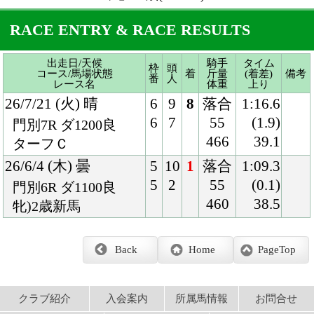
466
39.1
ターフＣ
26/6/4 (木) 曇
5
10
1
落合
1:09.3
5
2
55
(0.1)
門別6R ダ1100良
460
38.5
牝)2歳新馬
Back
Home
PageTop
クラブ紹介
入会案内
所属馬情報
お問合せ
著作権
個人情報保護方針
ファンド勧誘方針
アプリケーションプライバシーポリシー
PCサイト
Copyright © CARROTCLUB