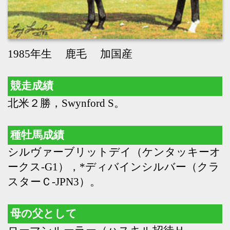
北米２勝，Swynford S。
種牡馬成績
シルヴァーブリットデイ（ケンタッキーオ
ークス-G1），*ディバインシルバー（クラ
スターＣ-JPN3）。
母の父として
ローマンルーラー（ハスキル招待Ｈ-
G1），グルーピードール（ＢＣフィリー＆
メアスプリント-G1２回），エルコレドー
ル（シガーマイルＨ-G1），オウケンブル
ースリ（菊花賞-JPN1）
Back
Home
PageTop
クラブ紹介
入会案内
所属馬情報
お問合せ
著作権
個人情報保護方針
ファンド勧誘方針
アプリケーションプライバシーポリシー