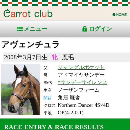
メニュー
ログイン
アヴェンチュラ
2008年3月7日生
牝
鹿毛
ジャングルポケット
父
アドマイヤサンデー
母
*サンデーサイレンス
BMS
ノーザンファーム
生産
角居 厩舎
関西
Northern Dancer 4S×4D
クロス
OP(4-2-0-1)
平地
RACE ENTRY & RACE RESULTS
出走日/天候
騎手
タイム
枠
頭
備
コース/馬場状態
着
斤量
(着差)
番
人
考
レース名
体重
上り
11/11/13 (日) 晴
1
18
2
岩田
2:11.6
1
2
54
(0.0)
京都11R 芝2200良
478
34.2
国)牝)エリザベス女王杯-