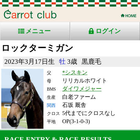
メニュー
ログイン
ロックターミガン
2023年3月17日生
牡
3歳
黒鹿毛
*シスキン
父
リリカルホワイト
母
ダイワメジャー
BMS
白老ファーム
生産
石坂 厩舎
関西
5代までにクロスなし
クロス
OP(3-1-0-3)
平地
RACE ENTRY & RACE RESULTS
出走日/天候
騎手
タイム
枠
頭
備
コース/馬場状態
着
斤量
(着差)
番
人
考
レース名
体重
上り
26/6/10 (水) 晴
2
16
4
西村
2:06.1
4
3
淳
(1.7)
大井11R ダ2000重
57
40.7
東京ダービー-Ｊｐｎ