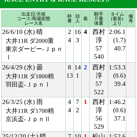
540
Ⅰ
26/4/29 (水) 曇
8
14
2
西村
1:53.3
13
1
淳
(0.6)
大井11R ダ1800稍
57
39.4
羽田盃-ＪｐｎⅠ
522
26/3/25 (水) 雨
4
7
1
西村
1:46.2
4
2
淳
(0.6)
大井11R ダ1700稍
56
37.1
京浜盃-ＪｐｎⅡ
529
25/12/20 (土) 晴
7
10
1
松山
1:52.6
8
6
56
(0.1)
阪神9R ダ1800良
526
36.2
国)ポインセチアＳ
25/11/29 (土) 晴
5
11
10
鮫島
2:02.0
5
5
駿
(1.6)
京都11R 芝2000良
56
36.9
国)京都2歳Ｓ-ＧⅢ
534
25/9/27 (土) 晴
8
9
4
荻野
2:00.5
9
1
極
(0.2)
中山9R 芝2000良
55
35.4
国)芙蓉Ｓ
540
25/7/27 (日) 晴
3
6
1
幸
2:01.5
3
3
55
(0.5)
中京3R 芝2000良