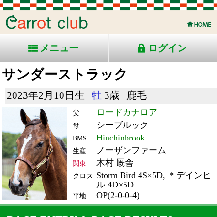
メニュー
ログイン
サンダーストラック
2023年2月10日生
牡
3歳
鹿毛
ロードカナロア
父
シーブルック
母
Hinchinbrook
BMS
ノーザンファーム
生産
木村 厩舎
関東
Storm Bird 4S×5D, ＊デインヒ
クロス
ル 4D×5D
OP(2-0-0-4)
平地
RACE ENTRY & RACE RESULTS
出走日/天候
騎手
タイム
枠
頭
備
コース/馬場状態
着
斤量
(着差)
番
人
考
レース名
体重
上り
26/7/26 (日) 雨
6
14
9
丸山
1:35.5
9
9
54
(3.1)
新潟7R 芝1600不
530
36.9
国)ハ)関屋記念-ＧⅢ