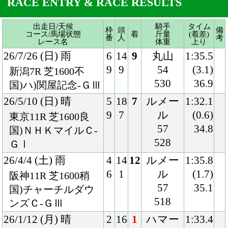
26/5/10 (日) 晴
5
18
7
ルメー
1:32.1
9
7
ル
(0.6)
東京11R 芝1600良
57
34.8
国)ＮＨＫマイルＣ-
528
ＧⅠ
26/4/4 (土) 雨
4
14
12
ルメー
1:35.8
6
1
ル
(1.7)
阪神11R 芝1600稍
57
35.1
国)チャーチルダウ
518
ンズＣ-ＧⅢ
26/1/12 (月) 晴
2
16
1
ハマー
1:33.4
3
9
ハンセ
(0.1)
京都11R 芝1600良
ン
34.4
国)シンザン記念-Ｇ
57
Ⅲ
524
25/11/16 (日) 晴
3
8
5
ルメー
2:01.8
3
3
ル
(0.5)
京都9R 芝2000良
56
35.1
混)黄菊賞
520
25/9/15 (月) 曇
5
13
1
ルメー
1:36.9
7
2
ル
(0.0)
中山5R 芝1600良
55
34.2
混)2歳新馬
520