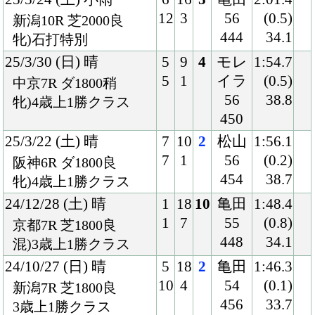
444
24/3/2 (土) 曇
4
16
16
鮫島
1:35.1
7
13
駿
(2.0)
阪神11R 芝1600稍
55
35.2
国)牝)チューリップ賞-
430
ＧⅡ
24/1/27 (土) -
2
7
-
ルメ
-
競
2
-
ート
(-)
走
京都8R 芝1600-
ル
-
除
混)白梅賞
55
外
-
23/11/11 (土) 曇
7
11
10
ムー
1:35.5
8
4
ア
(1.0)
京都11R 芝1600稍
55
35.4
国)デイリー杯2歳Ｓ-
442
ＧⅡ
23/9/18 (月) 晴
2
10
1
Ｍ.デ
1:33.3
2
2
ムー
(0.2)
阪神2R 芝1600良
ロ
34.1
牝)2歳未勝利
55
446
23/8/26 (土) 晴
5
18
3
Ｍ.デ
1:36.9
9
1
ムー
(0.5)
新潟6R 芝1600良
ロ
33.0
牝)2歳新馬