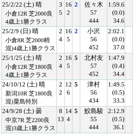
24/6/8 (土) 晴
3
15
4
横山武
2:39.8
4
3
54
(0.6)
函館9R 芝2600良
442
36.3
駒ケ岳特別
24/3/2 (土) 曇
7
12
1
ムルザ
2:16.1
10
1
バエフ
(0.1)
阪神5R 芝2200稍
57
36.5
3歳未勝利
450
23/11/26 (日) 曇
3
15
2
西村淳
2:02.7
4
2
56
(0.1)
京都3R 芝2000良
448
35.0
2歳未勝利
23/10/22 (日) 晴
3
8
2
西村淳
2:01.5
3
5
56
(0.1)
京都5R 芝2000良
450
34.8
混)2歳新馬
Back
Home
PageTop
クラブ紹介
入会案内
所属馬情報
お問合せ
著作権
個人情報保護方針
ファンド勧誘方針
アプリケーションプライバシーポリシー
PCサイト
Copyright © CARROTCLUB