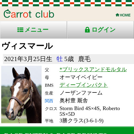
メニュー
ログイン
ヴィスマール
2021年3月25日生
牡
5歳
鹿毛
*ブリックスアンドモルタル
父
オーマイベイビー
母
ディープインパクト
BMS
ノーザンファーム
生産
奥村豊 厩舎
関西
Storm Bird 4S×4S, Roberto
クロス
5S×5D
3勝クラス(3-6-1-9)
平地
RACE ENTRY & RACE RESULTS
出走日/天候
騎手
タイム
枠
頭
備
コース/馬場状態
着
斤量
(着差)
番
人
考
レース名
体重
上り
26/7/4 (土) 曇
2
14
12
西村淳
1:48.1
2
5
58
(1.5)
小倉11R 芝1800稍
460
35.8
混)博多Ｓ