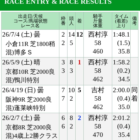
26/5/9 (土) 晴
3
8
1
西村淳
1:58.2
3
3
58
(0.2)
京都10R 芝2000良
462
34.5
混)鴨川特別
26/4/19 (日) 曇
7
10
5
吉村
2:00.0
同
7
2
58
(0.4)
着
阪神9R 芝2000良
462
35.0
混)蓬莱峡特別
26/2/7 (土) 曇
6
8
2
西村淳
2:01.2
6
2
58
(0.4)
京都8R 芝2000良
470
35.4
混)4歳上2勝クラス
25/12/7 (日) 晴
6
13
5
西村淳
1:34.1
9
5
56
(0.3)
中京10R 芝1600良
458
34.0
混)ハ)志摩特別
25/10/19 (日) 曇
5
10
3
西村淳
1:33.4
5
6
58
(0.1)
京都8R 芝1600良
450
33.8
混)3歳上2勝クラス
25/9/28 (日) 晴
7
13
9
ルメール
1:59.6
11
3
58
(0.8)
中山10R 芝2000良
452
34.4
混)茨城新聞杯
25/6/22 (日) 晴
4
9
2
吉村
2:01.1
4
1
58
(0.5)
阪神9R 芝2000良
448
35.6
混)高砂特別