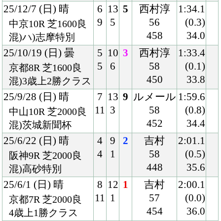
25/6/1 (日) 晴
8
12
1
吉村
2:00.1
11
1
57
(0.0)
京都7R 芝2000良
454
36.0
4歳上1勝クラス
25/2/22 (土) 晴
3
16
2
佐々木
1:59.6
5
2
57
(0.0)
小倉12R 芝2000良
444
34.6
4歳上1勝クラス
25/2/9 (日) 晴
2
16
2
小沢
2:02.1
4
5
56
(0.0)
小倉8R 芝2000稍
452
37.0
混)4歳上1勝クラス
25/1/25 (土) 晴
2
16
5
北村友
1:47.9
4
5
57
(0.4)
小倉12R 芝1800良
452
34.4
4歳上1勝クラス
24/10/12 (土) 晴
2
12
5
津村
1:49.5
2
6
56
(0.5)
新潟10R 芝1800良
434
33.3
混)粟島特別
24/9/28 (土) 曇
8
14
5
鮫島駿
2:12.9
13
4
55
(0.5)
中京7R 芝2200良
444
36.1
混)3歳上1勝クラス
24/7/13 (土) 晴
2
12
5
鮫島駿
2:43.4
2
4
55
(0.9)
函館7R 芝2600良
446
36.7
混)3歳上1勝クラス