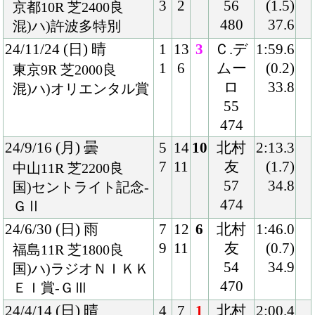
24/3/17 (日) 晴
7
10
8
北村
1:50.3
8
10
友
(0.9)
中山11R 芝1800良
57
33.7
国)スプリングＳ-ＧⅡ
480
24/1/27 (土) 晴
5
13
1
北村
1:49.5
7
1
友
(0.2)
小倉5R 芝1800良
57
37.1
3歳未勝利
470
23/12/28 (木) 晴
3
14
3
北村
1:48.4
3
2
友
(0.4)
阪神3R 芝1800良
56
34.5
混)2歳未勝利
478
23/11/11 (土) 晴
2
11
5
マー
1:51.3
2
3
カン
(0.9)
京都5R 芝1800稍
ド
34.1
混)2歳新馬
56
480
Back
Home
PageTop
クラブ紹介
入会案内
所属馬情報
お問合せ