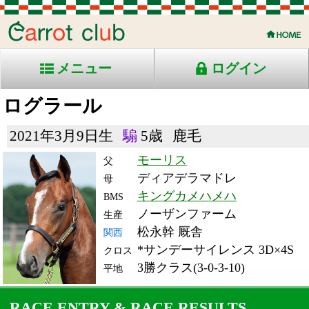
メニュー
ログイン
ログラール
2021年3月9日生
騸
5歳
鹿毛
モーリス
父
ディアデラマドレ
母
キングカメハメハ
BMS
ノーザンファーム
生産
松永幹 厩舎
関西
*サンデーサイレンス 3D×4S
クロス
3勝クラス(3-0-3-10)
平地
RACE ENTRY & RACE RESULTS
出走日/天候
騎手
タイム
枠
頭
備
コース/馬場状態
着
斤量
(着差)
番
人
考
レース名
体重
上り
26/6/14 (日) 曇
8
14
11
丸山
2:24.9
13
9
58
(1.6)
東京10R 芝2400良
476
36.4
混)江の島Ｓ