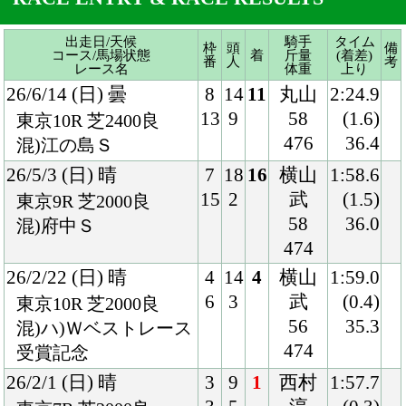
26/5/3 (日) 晴
7
18
16
横山
1:58.6
15
2
武
(1.5)
東京9R 芝2000良
58
36.0
混)府中Ｓ
474
26/2/22 (日) 晴
4
14
4
横山
1:59.0
6
3
武
(0.4)
東京10R 芝2000良
56
35.3
混)ハ)Ｗベストレース
474
受賞記念
26/2/1 (日) 晴
3
9
1
西村
1:57.7
3
5
淳
(0.3)
東京7R 芝2000良
58
34.3
混)4歳上2勝クラス
472
25/11/30 (日) 晴
2
9
3
Ｃ.デ
1:58.7
2
4
ムー
(0.3)
東京9R 芝2000良
ロ
34.4
混)ハ)オリエンタル賞
56
476
25/3/29 (土) 晴
8
13
13
小沢
1:56.2
12
4
58
(3.3)
中京9R ダ1800稍
482
42.0
混)矢作川特別
25/2/16 (日) 曇
8
9
4
北村
2:03.3
9
4
友
(0.7)
京都9R 芝2000稍