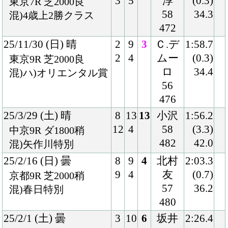
57
36.2
混)春日特別
480
25/2/1 (土) 曇
3
10
6
坂井
2:26.4
3
2
56
(1.5)
京都10R 芝2400良
480
37.6
混)ハ)許波多特別
24/11/24 (日) 晴
1
13
3
Ｃ.デ
1:59.6
1
6
ムー
(0.2)
東京9R 芝2000良
ロ
33.8
混)ハ)オリエンタル賞
55
474
24/9/16 (月) 曇
5
14
10
北村
2:13.3
7
11
友
(1.7)
中山11R 芝2200良
57
34.8
国)セントライト記念-
474
ＧⅡ
24/6/30 (日) 雨
7
12
6
北村
1:46.0
9
11
友
(0.7)
福島11R 芝1800良
54
34.9
国)ハ)ラジオＮＩＫＫ
470
ＥＩ賞-ＧⅢ
24/4/14 (日) 晴
4
7
1
北村
2:00.4
4
3
友
(0.1)
阪神6R 芝2000良
57
34.8
混)3歳1勝クラス
474