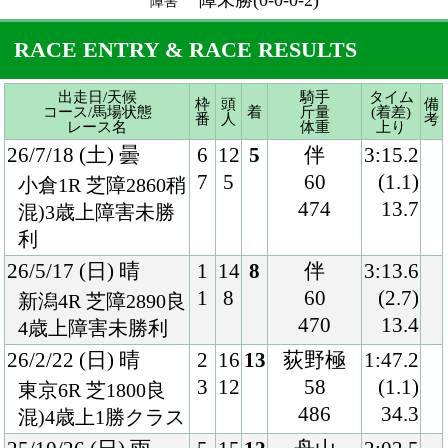
7
5
60
(1.1)
小倉1R 芝障2860稍
474
13.7
混)3歳上障害未勝
利
26/5/17 (日) 晴
1
14
8
伴
3:13.6
1
8
60
(2.7)
新潟4R 芝障2890良
470
13.4
4歳上障害未勝利
26/2/22 (日) 晴
2
16
13
荻野極
1:47.2
3
12
58
(1.1)
東京6R 芝1800良
486
34.3
混)4歳上1勝クラス
25/10/26 (日) 雨
5
15
12
舟山
2:02.5
9
15
55
(1.0)
新潟7R 芝2000稍
492
34.8
混)3歳上1勝クラス
25/8/10 (日) 雨
2
14
10
内田
2:04.5
2
12
58
(1.4)
新潟11R 芝2000重
488
35.0
混)3歳上1勝クラス
25/5/24 (土) 雨
7
16
11
高杉
1:53.6
14
13
57
(1.7)
京都8R ダ1800稍
480
39.3
4歳上1勝クラス
24/4/6 (土) 晴
1
12
9
西村淳
1:54.7
2
11
57
(2.9)
阪神5R ダ1800稍
472
38.5
3歳1勝クラス
24/2/4 (日) 曇
8
9
9
三浦
2:29.3