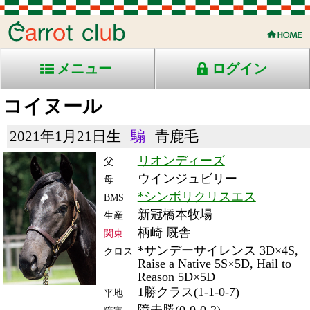
メニュー
ログイン
コイヌール
2021年1月21日生
騸
青鹿毛
リオンディーズ
父
ウインジュビリー
母
*シンボリクリスエス
BMS
新冠橋本牧場
生産
柄崎 厩舎
関東
*サンデーサイレンス 3D×4S,
クロス
Raise a Native 5S×5D, Hail to
Reason 5D×5D
1勝クラス(1-1-0-7)
平地
障未勝(0-0-0-2)
障害
RACE ENTRY & RACE RESULTS
出走日/天候
騎手
タイム
枠
頭
備
コース/馬場状態
着
斤量
(着差)
番
人
考
レース名
体重
上り
26/7/18 (土) 曇
6
12
5
伴
3:15.2