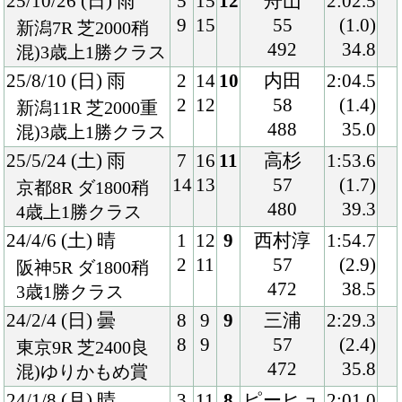
8
9
57
(2.4)
東京9R 芝2400良
472
35.8
混)ゆりかもめ賞
24/1/8 (月) 晴
3
11
8
ピーヒュ
2:01.0
3
7
レク
(1.2)
中山6R 芝2000良
57
36.3
混)3歳1勝クラス
472
23/9/10 (日) 晴
1
10
1
ルメール
2:00.6
1
1
55
(0.0)
中山2R 芝2000良
460
34.8
2歳未勝利
23/7/15 (土) 雨
7
14
2
三浦
1:52.2
12
4
55
(0.2)
福島5R 芝1800稍
464
36.3
2歳新馬
Back
Home
PageTop
クラブ紹介
入会案内
所属馬情報
お問合せ
著作権
個人情報保護方針
ファンド勧誘方針
アプリケーションプライバシーポリシー
PCサイト
Copyright © CARROTCLUB