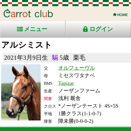
メニュー
ログイン
アルシミスト
2021年3月9日生
騸
5歳
栗毛
オルフェーヴル
父
ミセスワタナベ
母
Tapizar
BMS
ノーザンファーム
生産
浅利 厩舎
関東
*ノーザンテースト 4S×5S
クロス
1勝クラス(1-1-0-7)
平地
障未勝(0-0-0-2)
障害
RACE ENTRY & RACE RESULTS
出走日/天候
騎手
タイム
枠
頭
備
コース/馬場状態
着
斤量
(着差)
番
人
考
レース名
体重
上り
26/6/21 (日) 曇
7
14
8
坂口
3:28.9
12
11
57
(2.7)
東京1R ダ障3000不
520
13.9
混)3歳上障害未勝