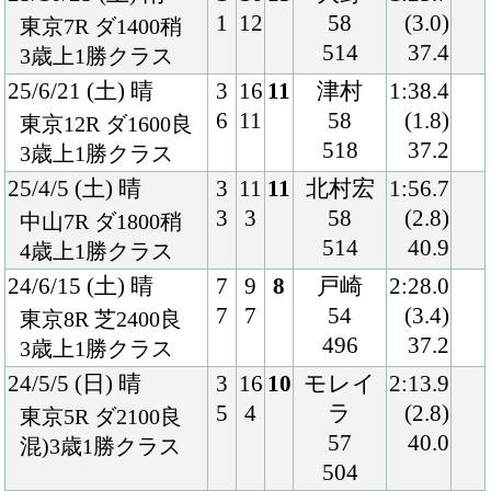
5
4
ラ
(2.8)
東京5R ダ2100良
57
40.0
混)3歳1勝クラス
504
24/3/9 (土) 晴
4
13
1
ルメー
1:55.2
4
1
ル
(0.0)
中山3R ダ1800重
57
39.8
3歳未勝利
500
24/2/17 (土) 曇
1
16
2
ルメー
1:38.9
1
2
ル
(0.9)
東京3R ダ1600良
57
38.0
混)3歳未勝利
502
23/11/26 (日) 曇
8
16
6
ルメー
1:51.7
15
2
ル
(0.7)
東京6R 芝1800良
56
33.7
混)2歳新馬
506
Back
Home
PageTop
クラブ紹介
入会案内
所属馬情報
お問合せ
著作権
個人情報保護方針
ファンド勧誘方針
アプリケーションプライバシーポリシー