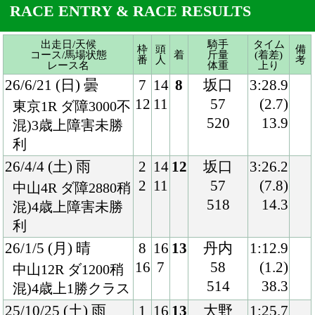
利
26/4/4 (土) 雨
2
14
12
坂口
3:26.2
2
11
57
(7.8)
中山4R ダ障2880稍
518
14.3
混)4歳上障害未勝
利
26/1/5 (月) 晴
8
16
13
丹内
1:12.9
16
7
58
(1.2)
中山12R ダ1200稍
514
38.3
混)4歳上1勝クラス
25/10/25 (土) 雨
1
16
13
大野
1:25.7
1
12
58
(3.0)
東京7R ダ1400稍
514
37.4
3歳上1勝クラス
25/6/21 (土) 晴
3
16
11
津村
1:38.4
6
11
58
(1.8)
東京12R ダ1600良
518
37.2
3歳上1勝クラス
25/4/5 (土) 晴
3
11
11
北村宏
1:56.7
3
3
58
(2.8)
中山7R ダ1800稍
514
40.9
4歳上1勝クラス
24/6/15 (土) 晴
7
9
8
戸崎
2:28.0
7
7
54
(3.4)
東京8R 芝2400良
496
37.2
3歳上1勝クラス
24/5/5 (日) 晴
3
16
10
モレイ
2:13.9