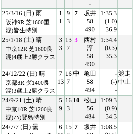
4
1
ガン
(0.1)
中京6R 芝1200良
56
33.6
混)3歳1勝クラス
482
22/9/4 (日) 晴
6
13
4
福永
1:08.4
9
1
54
(0.3)
小倉11R 芝1200良
484
35.0
国)小倉2歳Ｓ-ＧⅢ
22/6/12 (日) 晴
1
9
1
福永
1:09.4
1
1
54
(0.6)
中京5R 芝1200良
476
33.8
混)2歳新馬
Back
Home
PageTop
クラブ紹介
入会案内
所属馬情報
お問合せ
著作権
個人情報保護方針
ファンド勧誘方針
アプリケーションプライバシーポリシー
PCサイト
Copyright © CARROTCLUB