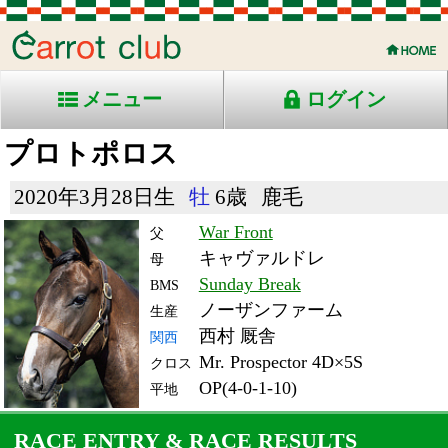
メニュー
ログイン
プロトポロス
2020年3月28日生
牡
6歳
鹿毛
War Front
父
キャヴァルドレ
母
Sunday Break
BMS
ノーザンファーム
生産
西村 厩舎
関西
Mr. Prospector 4D×5S
クロス
OP(4-0-1-10)
平地
RACE ENTRY & RACE RESULTS
出走日/天候
騎手
タイム
枠
頭
コース/馬場状態
着
斤量
(着差)
備考
番
人
レース名
体重
上り
26/7/5 (日) 小雨
3
13
12
幸
1:10.1
3
13
53
(2.1)
小倉11R 芝1200重
492
36.8
国)ハ)北九州記念-