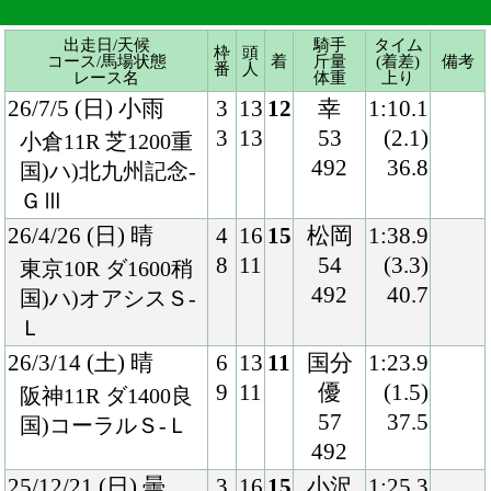
ＧⅢ
26/4/26 (日) 晴
4
16
15
松岡
1:38.9
8
11
54
(3.3)
東京10R ダ1600稍
492
40.7
国)ハ)オアシスＳ-
Ｌ
26/3/14 (土) 晴
6
13
11
国分
1:23.9
9
11
優
(1.5)
阪神11R ダ1400良
57
37.5
国)コーラルＳ-Ｌ
492
25/12/21 (日) 曇
3
16
15
小沢
1:25.3
5
7
58
(2.8)
中京11R ダ1400稍
492
38.8
国)コールドムーン
Ｓ
25/10/5 (日) 曇
1
16
12
小沢
1:11.3
2
7
57
(1.9)
京都10R ダ1200良
486
36.2
国)藤森Ｓ
25/8/23 (土) 晴
4
16
1
松山
1:23.5
8
6
56
(0.1)
中京11R ダ1400良
486
37.4
混)ハ)伊賀Ｓ
25/6/8 (日) 小雨
8
16
1
斎藤
1:24.5
15
6
58
(0.0)
阪神10R ダ1400良
488
36.7
混)洲本特別