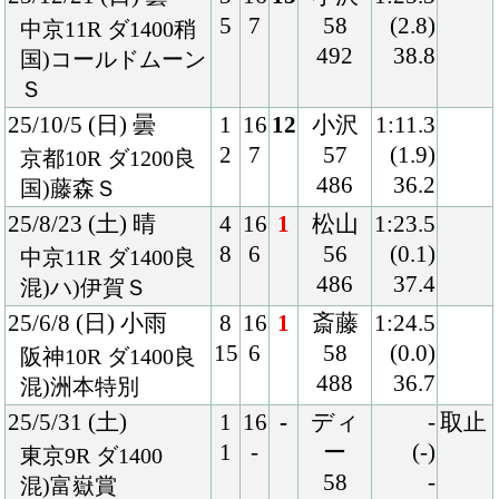
25/5/31 (土)
1
16
-
ディ
-
取止
1
-
ー
(-)
東京9R ダ1400
58
-
混)富嶽賞
-
25/3/16 (日) 雨
1
9
7
坂井
1:35.3
1
3
58
(1.0)
阪神9R 芝1600重
490
36.9
混)皆生特別
25/1/18 (土) 晴
3
13
3
西村
1:34.4
3
7
淳
(0.3)
中京12R 芝1600良
58
35.3
混)4歳上2勝クラス
490
24/12/22 (日) 晴
7
16
中
亀田
-
競走
13
7
58
(-)
中止
京都8R ダ1400良
494
-
混)3歳上2勝クラス
24/9/21 (土) 晴
5
16
10
松山
1:09.3
9
3
56
(0.9)
中京10R 芝1200良
484
34.3
混)ハ)賢島特別
24/7/7 (日) 曇
6
15
7
坂井
1:08.5
11
2
58
(0.5)
小倉10R 芝1200良
490
34.9
混)耶馬溪特別
23/1/7 (土) 晴
4
9
1
イー
1:08.3