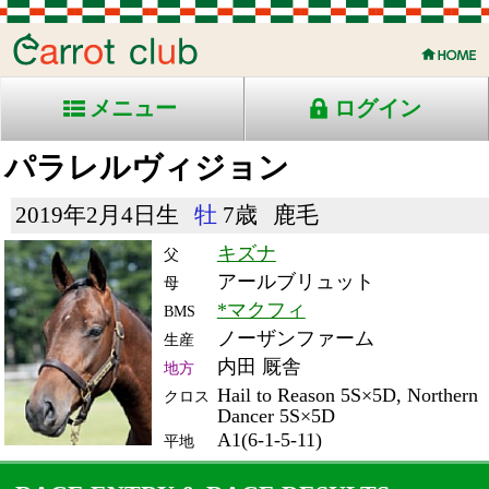
メニュー
ログイン
パラレルヴィジョン
2019年2月4日生
牡
7歳
鹿毛
キズナ
父
アールブリュット
母
*マクフィ
BMS
ノーザンファーム
生産
内田 厩舎
地方
Hail to Reason 5S×5D, Northern
クロス
Dancer 5S×5D
A1(6-1-5-11)
平地
RACE ENTRY & RACE RESULTS
出走日/天候
騎手
タイム
枠
頭
備
コース/馬場状態
着
斤量
(着差)
番
人
考
レース名
体重
上り
26/1/29 (木) 曇
2
12
6
渡邊
1:34.9
2
4
57
(0.5)
名古屋11R ダ1500良
493
38.5
梅見月杯-ＳＰⅠ