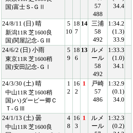
東京11R ダ1400良
ド
36.0
国)霜月Ｓ
57
496
23/10/8 (日) 曇
2
16
1
ルメ
1:36.7
3
1
ール
(0.0)
東京10R ダ1600良
57
36.8
混)ハ)ＪＲＡアプリリ
492
リース記念
23/7/30 (日) 晴
1
18
4
北村
1:45.3
2
2
宏
(0.3)
新潟10R 芝1800良
58
33.5
混)佐渡Ｓ
500
23/6/17 (土) 晴
4
10
3
川田
1:44.8
4
1
57
(0.1)
阪神10R 芝1800良
488
33.6
混)ハ)垂水Ｓ
23/4/29 (土) 晴
6
11
3
ルメ
1:58.1
6
1
ール
(0.3)
東京10R 芝2000良
58
34.0
混)府中Ｓ
492
23/3/11 (土) 晴
7
12
2
池添
1:45.1
10
1
58
(0.2)
阪神10R 芝1800良
490
33.3
混)難波Ｓ