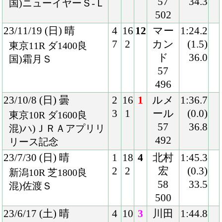
23/1/21 (土) 晴
6
14
3
ルメ
2:01.2
9
1
ール
(0.2)
中山11R 芝2000稍
56
35.5
混)ハ)初富士Ｓ
502
22/11/5 (土) 晴
1
10
1
ルメ
1:59.5
1
1
ール
(0.6)
東京12R 芝2000良
55
33.1
混)3歳上2勝クラス
498
22/9/25 (日) 晴
6
17
7
ルメ
2:12.2
11
1
ール
(1.1)
中京11R 芝2200良
56
35.0
国)神戸新聞杯-ＧⅡ
510
22/6/19 (日) 晴
8
9
1
ルメ
1:58.0
8
1
ール
(0.5)
東京8R 芝2000良
54
33.5
3歳上1勝クラス
506
22/4/9 (土) 晴
7
18
1
ルメ
2:00.8
13
1
ール
(0.4)
中山5R 芝2000良
56
35.8
混)3歳未勝利
494
Back
Home
PageTop