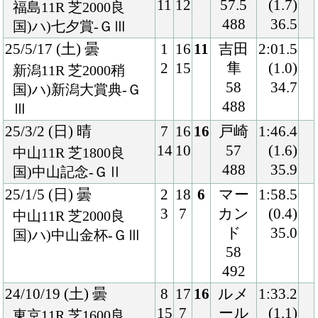
492
24/10/19 (土) 曇
8
17
16
ルメ
1:33.2
15
7
ール
(1.1)
東京11R 芝1600良
57
34.4
国)富士Ｓ-ＧⅡ
488
24/8/11 (日) 晴
5
18
14
三浦
1:34.2
10
7
58
(1.3)
新潟11R 芝1600良
492
33.9
国)関屋記念-ＧⅢ
24/6/2 (日) 小雨
5
18
13
ルメ
1:33.3
9
6
ール
(1.0)
東京11R 芝1600稍
58
34.1
国)安田記念-ＧⅠ
492
24/3/30 (土) 晴
1
16
1
戸崎
1:32.9
2
2
57
(0.1)
中山11R 芝1600稍
486
34.0
国)ハ)ダービー卿Ｃ
Ｔ-ＧⅢ
24/1/13 (土) 曇
4
16
1
ルメ
1:32.3
8
3
ール
(0.2)
中山11R 芝1600良
57
34.3
国)ニューイヤーＳ-Ｌ
502
23/11/19 (日) 晴
4
16
12
マー
1:24.2
7
2
カン
(1.5)