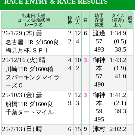
25/12/16 (火) 晴
4
10
3
御神
1:43.2
4
2
本
(1.9)
川崎11R ダ1600稍
57
41.0
スパーキングマイラ
490
ーズＣ
25/10/3 (金) 曇
7
12
3
御神
1:41.2
9
3
本
(2.1)
船橋11R ダ1600良
59
39.3
千葉ダートマイル
495
25/7/13 (日) 晴
6
15
9
津村
2:02.2
11
12
57.5
(1.7)
福島11R 芝2000良
488
36.5
国)ハ)七夕賞-ＧⅢ
25/5/17 (土) 曇
1
16
11
吉田
2:01.5
2
15
隼
(1.0)
新潟11R 芝2000稍
58
34.7
国)ハ)新潟大賞典-Ｇ
488
Ⅲ
25/3/2 (日) 晴
7
16
16
戸崎
1:46.4
14
10
57
(1.6)
中山11R 芝1800良
488
35.9
国)中山記念-ＧⅡ
25/1/5 (日) 曇
2
18
6
マー
1:58.5
3
7
カン
(0.4)
中山11R 芝2000良
ド
35.0
国)ハ)中山金杯-ＧⅢ
58