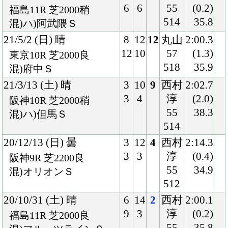
10
9
友
(1.6)
京都9R ダ1800良
55
37.8
混)もちの木賞
516
19/9/16 (月) 晴
3
10
1
北村
1:56.1
3
1
友
(1.1)
阪神2R ダ1800良
54
39.5
2歳未勝利
502
19/8/10 (土) 晴
3
16
3
北村
1:50.9
5
4
友
(1.4)
小倉5R ダ1700良
54
40.6
混)2歳新馬
506
Back
Home
PageTop
クラブ紹介
入会案内
所属馬情報
お問合せ
著作権
個人情報保護方針
ファンド勧誘方針
アプリケーションプライバシーポリシー
PCサイト
Copyright © CARROTCLUB