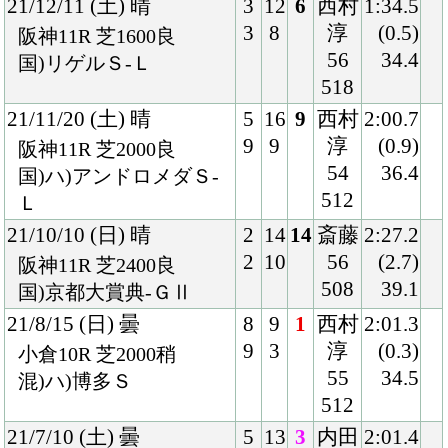
混)フルーツラインＣ
508
20/9/12 (土) 曇
4
7
1
西村
2:01.0
4
4
淳
(0.1)
中京8R 芝2000良
53
34.5
混)ハ)木曽川特別
510
20/8/15 (土) 晴
7
10
3
西村
1:58.4
8
5
淳
(0.6)
小倉10R 芝2000良
54
35.6
混)西部日刊Ｓ杯
520
20/7/5 (日) 晴
6
12
9
西村
1:50.3
7
11
淳
(3.0)
福島11R 芝1800稍
53
38.4
国)ハ)ラジオＮＩＫＫＥ
524
Ｉ賞-ＧⅢ
20/4/11 (土) 晴
7
15
1
西村
2:00.7
12
12
淳
(0.3)
福島10R 芝2000良
56
35.7
混)ひめさゆり賞
510
19/12/15 (日) 晴
8
13
7
藤岡
1:55.9
13
11
佑
(1.6)
阪神7R ダ1800良
55
39.7
混)2歳1勝クラス
506
19/11/16 (土) 晴
8
10
9
北村
1:54.6