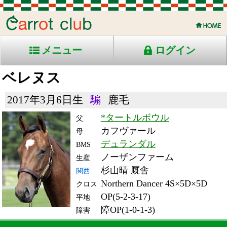
メニュー
ログイン
ベレヌス
2017年3月6日生
騸
鹿毛
*タートルボウル
父
カフヴァール
母
デュランダル
BMS
ノーザンファーム
生産
杉山晴 厩舎
関西
Northern Dancer 4S×5D×5D
クロス
OP(5-2-3-17)
平地
障OP(1-0-1-3)
障害
RACE ENTRY & RACE RESULTS
出走日/天候
騎手
タイム
枠
頭
備
コース/馬場状態
着
斤量
(着差)
番
人
考
レース名
体重
上り
24/5/4 (土) 晴
8
14
7
小牧
3:10.1
13
6
加
(1.4)
新潟1R 芝障2890良
60
13.2
混)4歳上障害ＯＰ