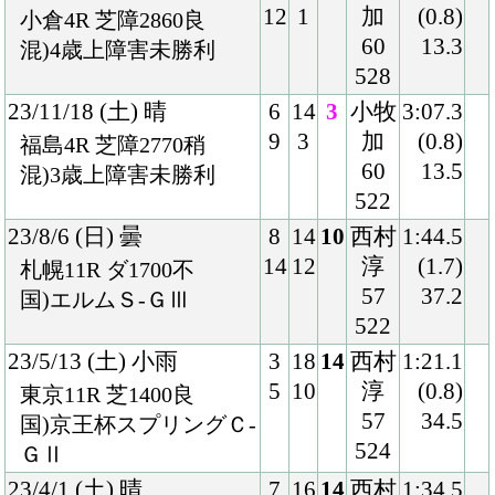
57
34.5
国)京王杯スプリングＣ-
524
ＧⅡ
23/4/1 (土) 晴
7
16
14
西村
1:34.5
14
12
淳
(1.3)
中山11R 芝1600良
58
35.4
国)ハ)ダービー卿ＣＴ-
524
ＧⅢ
23/1/5 (木) 晴
1
16
16
西村
1:34.7
1
8
淳
(2.0)
中京11R 芝1600良
58
37.1
国)ハ)京都金杯-ＧⅢ
530
22/11/13 (日) 曇
4
16
9
西村
2:01.1
8
5
淳
(0.9)
福島11R 芝2000良
57
36.8
国)ハ)福島記念-ＧⅢ
520
22/9/11 (日) 晴
1
14
5
西村
1:33.8
1
4
淳
(0.2)
中山11R 芝1600良
57
34.5
国)ハ)京成杯ＡＨ-ＧⅢ
516
22/7/24 (日) 曇
7
16
1
西村
1:45.9
14
6
淳
(0.1)
小倉11R 芝1800良
55
34.6
国)ハ)中京記念-ＧⅢ
518