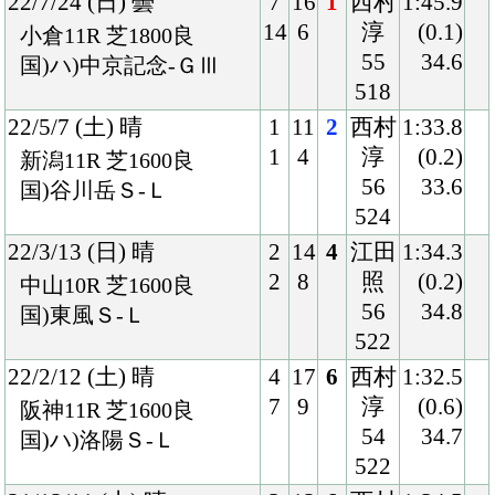
508
39.1
国)京都大賞典-ＧⅡ
21/8/15 (日) 曇
8
9
1
西村
2:01.3
9
3
淳
(0.3)
小倉10R 芝2000稍
55
34.5
混)ハ)博多Ｓ
512
21/7/10 (土) 曇
5
13
3
内田
2:01.4
6
6
55
(0.2)
福島11R 芝2000稍
514
35.8
混)ハ)阿武隈Ｓ
21/5/2 (日) 晴
8
12
12
丸山
2:00.3
12
10
57
(1.3)
東京10R 芝2000良
518
35.9
混)府中Ｓ
21/3/13 (土) 晴
3
10
9
西村
2:02.7
3
4
淳
(2.0)
阪神10R 芝2000稍
55
38.3
混)ハ)但馬Ｓ
514
20/12/13 (日) 曇
3
12
4
西村
2:14.3
3
3
淳
(0.4)
阪神9R 芝2200良
55
34.9
混)オリオンＳ
512
20/10/31 (土) 晴
6
14
2
西村
2:00.1
9
3
淳
(0.2)
福島11R 芝2000良
55
35.8