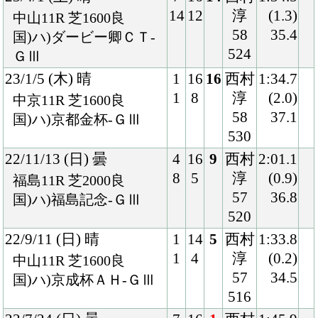
22/5/7 (土) 晴
1
11
2
西村
1:33.8
1
4
淳
(0.2)
新潟11R 芝1600良
56
33.6
国)谷川岳Ｓ-Ｌ
524
22/3/13 (日) 晴
2
14
4
江田
1:34.3
2
8
照
(0.2)
中山10R 芝1600良
56
34.8
国)東風Ｓ-Ｌ
522
22/2/12 (土) 晴
4
17
6
西村
1:32.5
7
9
淳
(0.6)
阪神11R 芝1600良
54
34.7
国)ハ)洛陽Ｓ-Ｌ
522
21/12/11 (土) 晴
3
12
6
西村
1:34.5
3
8
淳
(0.5)
阪神11R 芝1600良
56
34.4
国)リゲルＳ-Ｌ
518
21/11/20 (土) 晴
5
16
9
西村
2:00.7
9
9
淳
(0.9)
阪神11R 芝2000良
54
36.4
国)ハ)アンドロメダＳ-
512
Ｌ
21/10/10 (日) 晴
2
14
14
斎藤
2:27.2
2
10
56
(2.7)
阪神11R 芝2400良