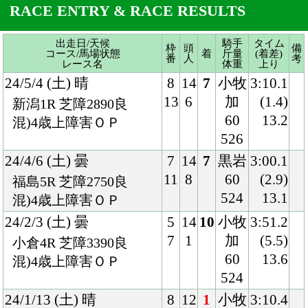
526
24/4/6 (土) 曇
7
14
7
黒岩
3:00.1
11
8
60
(2.9)
福島5R 芝障2750良
524
13.1
混)4歳上障害ＯＰ
24/2/3 (土) 曇
5
14
10
小牧
3:51.2
7
1
加
(5.5)
小倉4R 芝障3390良
60
13.6
混)4歳上障害ＯＰ
524
24/1/13 (土) 晴
8
12
1
小牧
3:10.4
12
1
加
(0.8)
小倉4R 芝障2860良
60
13.3
混)4歳上障害未勝利
528
23/11/18 (土) 晴
6
14
3
小牧
3:07.3
9
3
加
(0.8)
福島4R 芝障2770稍
60
13.5
混)3歳上障害未勝利
522
23/8/6 (日) 曇
8
14
10
西村
1:44.5
14
12
淳
(1.7)
札幌11R ダ1700不
57
37.2
国)エルムＳ-ＧⅢ
522
23/5/13 (土) 小雨
3
18
14
西村
1:21.1
5
10
淳
(0.8)
東京11R 芝1400良